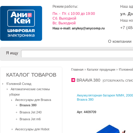
Режим работы:
Наш ад
ул. Д
Пн. - Пт. с 10:00 до 19:00
Cб. Выходной
Наш но
Вс. Выходной
+7 (4
Наш e-mail: anykey@anycomp.ru
О компании
Я ищу
Главная
»
Каталог продукции
»
!Головно
КАТАЛОГ ТОВАРОВ
BRAAVA 380
[
ОТОБРАЖАТЬ СПИ
!Головной Склад
Автоматические системы
уборки
Аккумуляторная батарея NIMH, 200
Braava 380
Аксессуары для Braava
Braava 380
Арт. 4409709
Braava Jet 240
Braava Jet m6
Аксессуары для Hobot