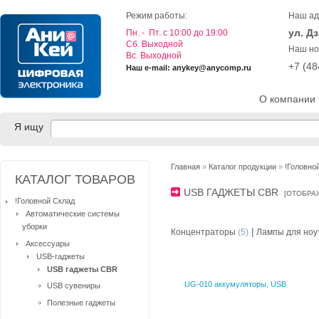
Режим работы:
Наш ад
ул. Д
Пн. - Пт. с 10:00 до 19:00
Cб. Выходной
Наш но
Вс. Выходной
+7 (4
Наш e-mail: anykey@anycomp.ru
О компании
Я ищу
Главная
»
Каталог продукции
»
!Головно
КАТАЛОГ ТОВАРОВ
USB ГАДЖЕТЫ CBR
[
ОТОБРА
!Головной Склад
Автоматические системы
уборки
|
Концентраторы
(5)
Лампы для ноу
Аксессуары
USB-гаджеты
USB гаджеты CBR
UG-010 аккумуляторы, USB
USB сувениры
Полезные гаджеты