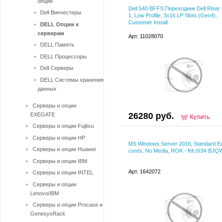
опции
Dell 540-BFFS Переходник Dell Riser 
Dell Винчестеры
1, Low Profile, 3x16 LP Slots (Gen4),
Customer Install
DELL Опции к
серверам
Арт. 11028070
DELL Память
DELL Процессоры
Dell Серверы
DELL Системы хранения
данных
Серверы и опции
26280 руб.
EXEGATE
Купить
Серверы и опции Fujitsu
Серверы и опции HP
MS Windows Server 2016, Standard Edi
Серверы и опции Huawei
cores, No Media, ROK - Kit (634-BJQ
Серверы и опции IBM
Арт. 1642072
Серверы и опции INTEL
Серверы и опции
Lenovo/IBM
Серверы и опции Procase и
GenesysRack