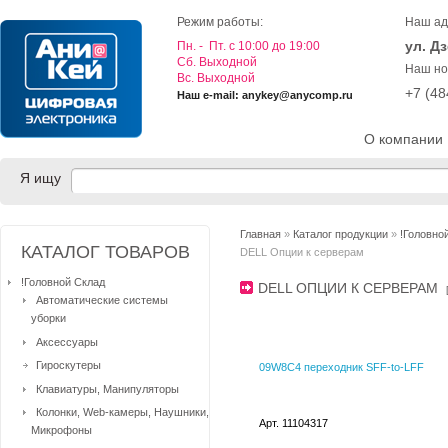
Режим работы:
Наш ад
ул. Д
Пн. - Пт. с 10:00 до 19:00
Cб. Выходной
Наш но
Вс. Выходной
+7 (4
Наш e-mail: anykey@anycomp.ru
О компании
Я ищу
Главная
»
Каталог продукции
»
!Головно
КАТАЛОГ ТОВАРОВ
DELL Опции к серверам
!Головной Склад
DELL ОПЦИИ К СЕРВЕРАМ
Автоматические системы
уборки
Аксессуары
Гироскутеры
09W8C4 переходник SFF-to-LFF
Клавиатуры, Манипуляторы
Колонки, Web-камеры, Наушники,
Арт. 11104317
Микрофоны