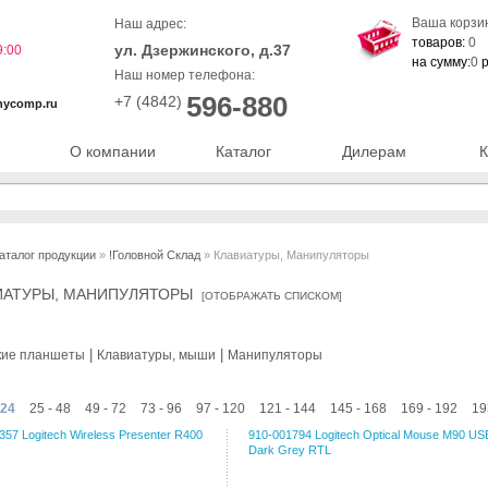
Ваша корзи
Наш адрес:
товаров:
0
ул. Дзержинского, д.37
9:00
на сумму:
0
р
Наш номер телефона:
596-880
+7 (4842)
nycomp.ru
О компании
Каталог
Дилерам
К
аталог продукции
»
!Головной Склад
» Клавиатуры, Манипуляторы
ИАТУРЫ, МАНИПУЛЯТОРЫ
[
ОТОБРАЖАТЬ СПИСКОМ
]
|
|
кие планшеты
Клавиатуры, мыши
Манипуляторы
 24
25 - 48
49 - 72
73 - 96
97 - 120
121 - 144
145 - 168
169 - 192
19
357 Logitech Wireless Presenter R400
910-001794 Logitech Optical Mouse M90 US
Dark Grey RTL