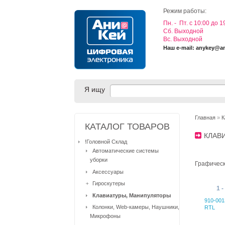
Режим работы:
Пн. - Пт. с 10:00 до 1
Cб. Выходной
Вс. Выходной
Наш e-mail: anykey@a
Я ищу
Главная
»
К
КАТАЛОГ ТОВАРОВ
КЛАВ
!Головной Склад
Автоматические системы
уборки
Графичес
Аксессуары
Гироскутеры
1 -
Клавиатуры, Манипуляторы
910-001
Колонки, Web-камеры, Наушники,
RTL
Микрофоны