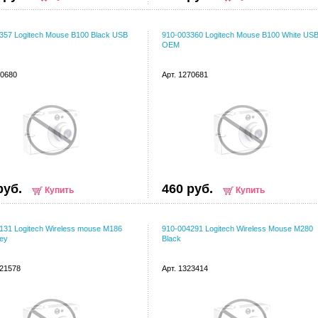
357 Logitech Mouse B100 Black USB
910-003360 Logitech Mouse B100 White US
OEM
70680
Арт. 1270681
руб.
460 руб.
Купить
Купить
131 Logitech Wireless mouse M186
910-004291 Logitech Wireless Mouse M280
ey
Black
021578
Арт. 1323414