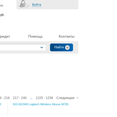
Войти
на:
уб.
редит
Помощь
Контакты
3 - 216
217 - 240
...
1225 - 1238
Следующая
B
910-001949 Logitech Wireless Mouse M705