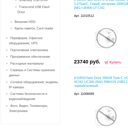
Smartbuy USB Drive
3.2/TypeC, Серый, металлич.1000/10
Transcend USB Flash
[AELI-UE800-1T-CSG
Drive
Арт. 11010512
Внешние HDD
Карты памяти, Card reader
Периферия, Офисное
оборудование, UPS
Портативная электроника
Программное обеспечение
23740 руб.
Купить
Расходные материалы
Серверы и Системы хранения
данных
A-DATA Flash Drive 256GB Type-C U
ACHO-UC300-256G-RBK/GN USB3.2
Сетевое оборудование, модемы,
черный/зеленый
IP-камеры
Системы безопасности и
Арт. 11006689
видеонаблюдения
Фото, Видео, Телевизоры,
Электроника