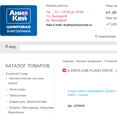
Режим работы:
Наш ад
ул. Д
Пн. - Пт. с 10:00 до 19:00
Cб. Выходной
Наш но
Вс. Выходной
+7 (4
Наш e-mail: anykey@anycomp.ru
О компании
Я ищу
Главная
»
Каталог продукции
»
!Головно
КАТАЛОГ ТОВАРОВ
A-DATA USB FLASH DRIVE
[
!Головной Склад
Автоматические системы
уборки
Аксессуары
A-Data 128Gb UR340 AROY-UR340-
USB3.2 черный
Гироскутеры
Клавиатуры, Манипуляторы
Арт. 1979930
Колонки, Web-камеры, Наушники,
Микрофоны