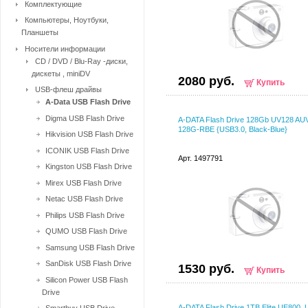
Комплектующие
Компьютеры, Ноутбуки,
Планшеты
Носители информации
CD / DVD / Blu-Ray -диски,
дискеты , miniDV
2080 руб.
Купить
USB-флеш драйвы
A-Data USB Flash Drive
Digma USB Flash Drive
A-DATA Flash Drive 128Gb UV128 AU
128G-RBE {USB3.0, Black-Blue}
Hikvision USB Flash Drive
ICONIK USB Flash Drive
Арт. 1497791
Kingston USB Flash Drive
Mirex USB Flash Drive
Netac USB Flash Drive
Philips USB Flash Drive
QUMO USB Flash Drive
Samsung USB Flash Drive
SanDisk USB Flash Drive
1530 руб.
Купить
Silicon Power USB Flash
Drive
A-DATA Flash Drive 1TB Elite UE800,