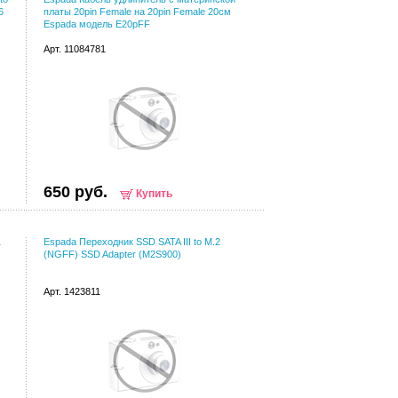
6
платы 20pin Female на 20pin Female 20см
Espada модель E20pFF
Арт. 11084781
650 руб.
Купить
1
Espada Переходник SSD SATA III to M.2
(NGFF) SSD Adapter (M2S900)
Арт. 1423811