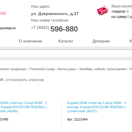
Ваша корзи
Наш адрес:
товаров:
0
ул. Дзержинского, д.37
9:00
на сумму:
0
р
Наш номер телефона:
596-880
+7 (4842)
nycomp.ru
О компании
Каталог
Дилерам
К
аталог продукции
»
!Головной Склад
»
Аксессуары
»
Шлейфы, кабели, переходники
»
П
DA
[
ОТОБРАЖАТЬ СПИСКОМ
]
HDMI сплиттер 1 вход HDMI - 2
Espada HDMI сплиттер 1 вход HDMI - 4
, Espada EDH22USB 4K@30hz с
выхода, Espada EDH12USB 4K@30hz с
лем (45045)
усилителем (45072)
121495
Арт. 11121494