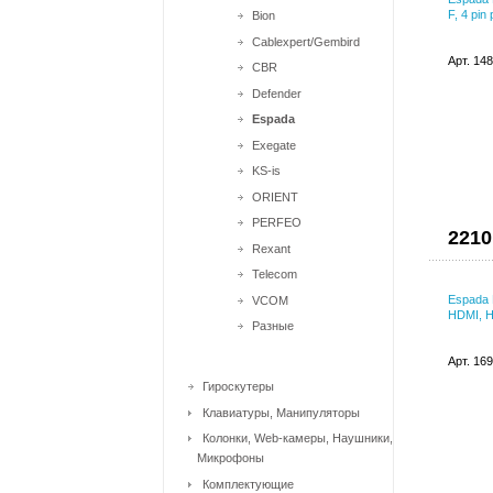
F, 4 pi
Bion
Cablexpert/Gembird
Арт. 14
CBR
Defender
Espada
Exegate
KS-is
ORIENT
PERFEO
2210
Rexant
Telecom
Espada 
VCOM
HDMI, H
Разные
Арт. 16
Гироскутеры
Клавиатуры, Манипуляторы
Колонки, Web-камеры, Наушники,
Микрофоны
Комплектующие