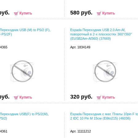
руб.
580 руб.
Купить
Купить
Переходник USB (M) to PS/2 (F),
Espada Переходник USB 2.0 Am-Af,
-PS/2F)
поворотный в 2-х плоскостях 360°/360°
(EUSB2Am-Af360) (37669)
24365
Арт. 1834149
руб.
320 руб.
Купить
Купить
Переходник USB(F) to PS/2(M),
Espada Переходник с мат. Платы 10pin F t
S/2)
2 IDC 10 Pin M 15см (Ei9to215) (46036)
24361
Арт. 11111212