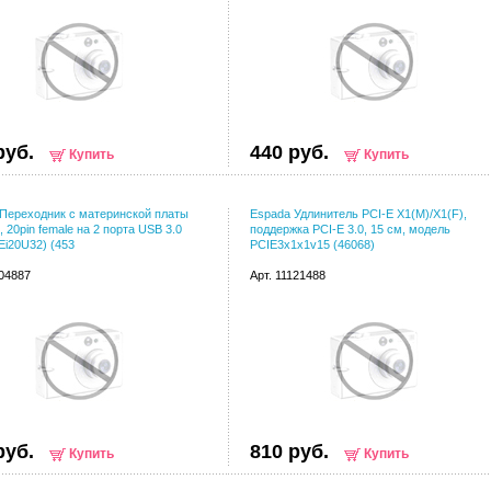
руб.
440 руб.
Купить
Купить
Переходник с материнской платы
Espada Удлинитель PCI-E X1(M)/X1(F),
, 20pin female на 2 порта USB 3.0
поддержка PCI-E 3.0, 15 см, модель
(Ei20U32) (453
PCIE3x1x1v15 (46068)
104887
Арт. 11121488
руб.
810 руб.
Купить
Купить