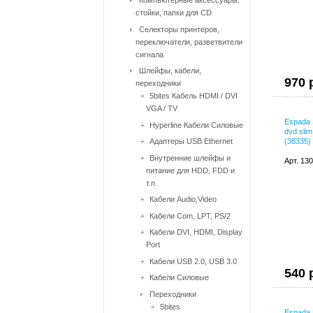
Компьютерные аксессуары:
стойки, папки для CD
Селекторы принтеров,
переключатели, разветвители
сигнала
Шлейфы, кабели,
970 
переходники
5bites Кабель HDMI / DVI
VGA / TV
Espada
Hyperline Кабели Силовые
dvd slim
Адаптеры USB Ethernet
(38335)
Внутренние шлейфы и
Арт. 13
питание для HDD, FDD и
т.п.
Кабели Audio,Video
Кабели Com, LPT, PS/2
Кабели DVI, HDMI, Display
Port
Кабели USB 2.0, USB 3.0
540 
Кабели Силовые
Переходники
5bites
Espada 