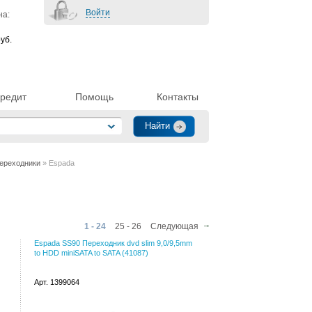
Войти
на:
уб.
редит
Помощь
Контакты
ереходники
» Espada
1 - 24
25 - 26
Следующая
Espada SS90 Переходник dvd slim 9,0/9,5mm
to HDD miniSATA to SATA (41087)
Арт. 1399064