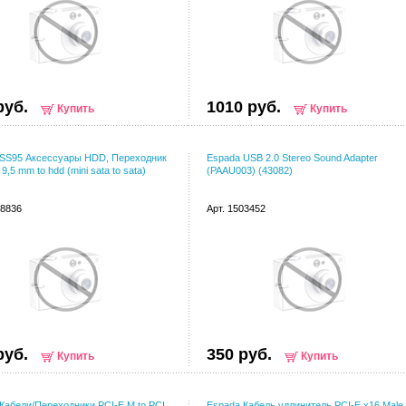
руб.
1010 руб.
Купить
Купить
 SS95 Аксессуары HDD, Переходник
Espada USB 2.0 Stereo Sound Adapter
 9,5 mm to hdd (mini sata to sata)
(PAAU003) (43082)
08836
Арт. 1503452
руб.
350 руб.
Купить
Купить
Кабели/Переходники PCI-E M to PCI
Espada Кабель удлинитель PCI-E x16 Male 