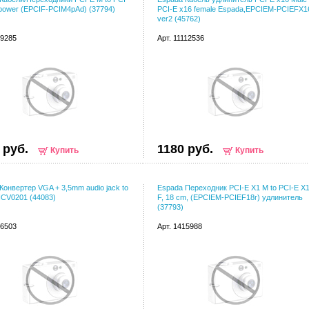
n power (EPCIF-PCIM4pAd) (37794)
PCI-E x16 female Espada,EPCIEM-PCIEFX1
ver2 (45762)
89285
Арт. 11112536
 руб.
1180 руб.
Купить
Купить
Конвертер VGA + 3,5mm audio jack to
Espada Переходник PCI-E X1 M to PCI-E X
CV0201 (44083)
F, 18 cm, (EPCIEM-PCIEF18r) удлинитель
(37793)
96503
Арт. 1415988