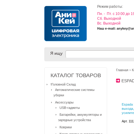
Режим работы:
Пн. - Пт. с 10:00 до 1
Cб. Выходной
Вс. Выходной
Наш e-mail: anykey@a
Я ищу
Главная
»
К
КАТАЛОГ ТОВАРОВ
ESPA
!Головной Склад
Автоматические системы
уборки
Аксессуары
Espada 
USB-гаджеты
выхода
усилите
Батарейки, аккумуляторы и
зарядные устройства
Арт. 11
Коврики