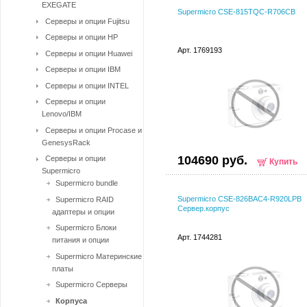
EXEGATE
Supermicro CSE-815TQC-R706CB
Серверы и опции Fujitsu
Серверы и опции HP
Арт. 1769193
Серверы и опции Huawei
Серверы и опции IBM
Серверы и опции INTEL
Серверы и опции
Lenovo/IBM
Серверы и опции Procase и
GenesysRack
104690 руб.
Серверы и опции
Купить
Supermicro
Supermicro bundle
Supermicro CSE-826BAC4-R920LPB
Supermicro RAID
Сервер.корпус
адаптеры и опции
Supermicro Блоки
Арт. 1744281
питания и опции
Supermicro Материнские
платы
Supermicro Серверы
Корпуса