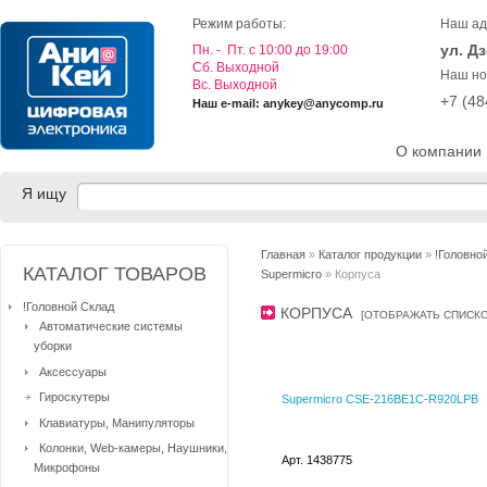
Режим работы:
Наш ад
ул. Д
Пн. - Пт. с 10:00 до 19:00
Cб. Выходной
Наш но
Вс. Выходной
+7 (4
Наш e-mail: anykey@anycomp.ru
О компании
Я ищу
Главная
»
Каталог продукции
»
!Головно
КАТАЛОГ ТОВАРОВ
Supermicro
» Корпуса
!Головной Склад
КОРПУСА
[
ОТОБРАЖАТЬ СПИСК
Автоматические системы
уборки
Аксессуары
Гироскутеры
Supermicro CSE-216BE1C-R920LPB
Клавиатуры, Манипуляторы
Колонки, Web-камеры, Наушники,
Арт. 1438775
Микрофоны