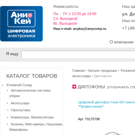
Режим работы:
Наш ад
ул. Д
Пн. - Пт. с 10:00 до 19:00
Cб. Выходной
Наш но
Вс. Выходной
+7 (4
Наш e-mail: anykey@anycomp.ru
О компании
Я ищу
Главная
»
Каталог продукции
»
!Головно
КАТАЛОГ ТОВАРОВ
аксессуары
» Диктофоны
!Головной Склад
ДИКТОФОНЫ
[
ОТОБРАЖАТЬ СП
Автоматические системы
уборки
Цифровой диктофон Гном-007 компл
Аксессуары
"Профессионал"
Гироскутеры
Клавиатуры, Манипуляторы
Арт. T0175798
Колонки, Web-камеры, Наушники,
Микрофоны