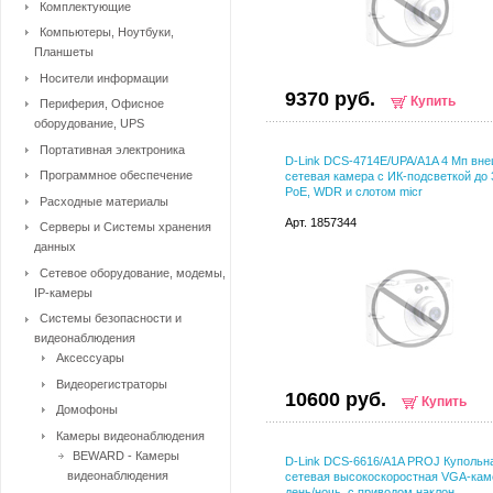
Комплектующие
Компьютеры, Ноутбуки,
Планшеты
Носители информации
9370 руб.
Купить
Периферия, Офисное
оборудование, UPS
Портативная электроника
D-Link DCS-4714E/UPA/A1A 4 Мп вн
Программное обеспечение
сетевая камера с ИК-подсветкой до 
PoE, WDR и слотом micr
Расходные материалы
Арт. 1857344
Серверы и Системы хранения
данных
Сетевое оборудование, модемы,
IP-камеры
Системы безопасности и
видеонаблюдения
Аксессуары
Видеорегистраторы
10600 руб.
Купить
Домофоны
Камеры видеонаблюдения
BEWARD - Камеры
D-Link DCS-6616/A1A PROJ Купольн
видеонаблюдения
сетевая высокоскоростная VGA-кам
день/ночь, с приводом наклон