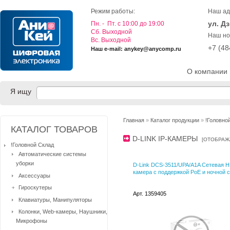
Режим работы:
Наш ад
ул. Д
Пн. - Пт. с 10:00 до 19:00
Cб. Выходной
Наш но
Вс. Выходной
+7 (4
Наш e-mail: anykey@anycomp.ru
О компании
Я ищу
Главная
»
Каталог продукции
»
!Головно
КАТАЛОГ ТОВАРОВ
D-LINK IP-КАМЕРЫ
[
ОТОБРАЖ
!Головной Склад
Автоматические системы
уборки
D-Link DCS-3511/UPA/A1A Сетевая H
камера с поддержкой PoE и ночной 
Аксессуары
Гироскутеры
Арт. 1359405
Клавиатуры, Манипуляторы
Колонки, Web-камеры, Наушники,
Микрофоны