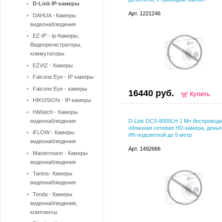
D-Link IP-камеры
Арт. 1221246
DAHUA - Камеры
видеонаблюдения
EZ-IP - Ip-Камеры,
Видеорегистраторы,
коммутаторы
EZVIZ - Камеры
Falcone Eye - IP камеры
Falcone Eye - камеры
16440 руб.
Купить
HIKVISION - IP-камеры
HiWatch - Камеры
видеонаблюдения
D-Link DCS-8000LH 1 Мп беспровод
облачная сетевая HD-камера, день/н
iFLOW - Камеры
ИК-подсветкой до 5 метр
видеонаблюдения
Арт. 1492666
Mastermann - Камеры
видеонаблюдения
Tantos- Камеры
видеонаблюдения
Tenda - Камеры
видеонаблюдения,
комплекты