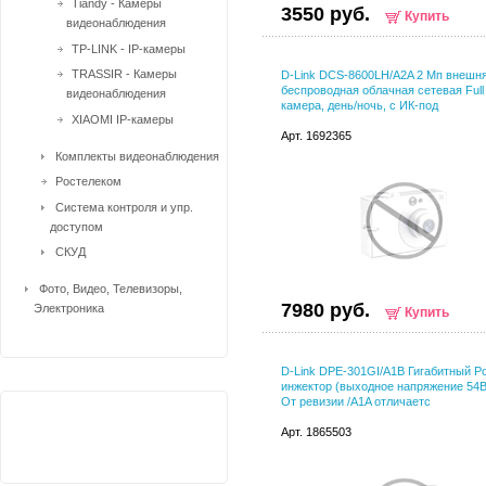
Tiandy - Камеры
3550 руб.
Купить
видеонаблюдения
TP-LINK - IP-камеры
TRASSIR - Камеры
D-Link DCS-8600LH/A2A 2 Мп внешн
беспроводная облачная сетевая Full
видеонаблюдения
камера, день/ночь, с ИК-под
XIAOMI IP-камеры
Арт. 1692365
Комплекты видеонаблюдения
Ростелеком
Система контроля и упр.
доступом
СКУД
Фото, Видео, Телевизоры,
7980 руб.
Электроника
Купить
D-Link DPE-301GI/A1B Гигабитный P
инжектор (выходное напряжение 54В
От ревизии /A1A отличаетс
Арт. 1865503