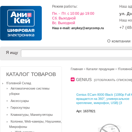
Режим работы:
Наш ад
ул. Д
Пн. - Пт. с 10:00 до 19:00
Cб. Выходной
Наш но
Вс. Выходной
+7 (4
Наш e-mail: anykey@anycomp.ru
О компании
Я ищу
Главная
»
Каталог продукции
»
!Головно
КАТАЛОГ ТОВАРОВ
GENIUS
[
ОТОБРАЖАТЬ СПИСКОМ
]
!Головной Склад
Автоматические системы
уборки
Genius ECam 8000 Black {1080p Full 
вращается на 360°, универсальное
Аксессуары
крепление, микрофон, USB} [3
Гироскутеры
Арт. 1637821
Клавиатуры, Манипуляторы
Колонки, Web-камеры, Наушники,
Микрофоны