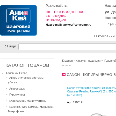
Режим работы:
Наш ад
ул. Д
Пн. - Пт. с 10:00 до 19:00
Cб. Выходной
Наш но
Вс. Выходной
+7 (4
Наш e-mail: anykey@anycomp.ru
О компании
Я ищу
Главная
»
Каталог продукции
»
!Головно
КАТАЛОГ ТОВАРОВ
офиса
!Головной Склад
CANON - КОПИРЫ ЧЕРНО-
Автоматические системы
уборки
Canon устройство подачи из кассет
Аксессуары
Cassette Feeding Unit-AW1 (2 x 550 л
Гироскутеры
(4917C002)
Клавиатуры, Манипуляторы
Арт. 1993191
Колонки, Web-камеры, Наушники,
Микрофоны