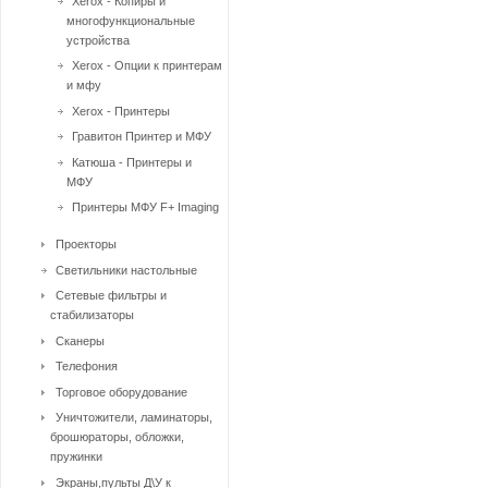
Xerox - Копиры и
многофункциональные
устройства
Xerox - Опции к принтерам
и мфу
Xerox - Принтеры
Гравитон Принтер и МФУ
Катюша - Принтеры и
МФУ
Принтеры МФУ F+ Imaging
Проекторы
Светильники настольные
Сетевые фильтры и
стабилизаторы
Сканеры
Телефония
Торговое оборудование
Уничтожители, ламинаторы,
брошюраторы, обложки,
пружинки
Экраны,пульты Д\У к