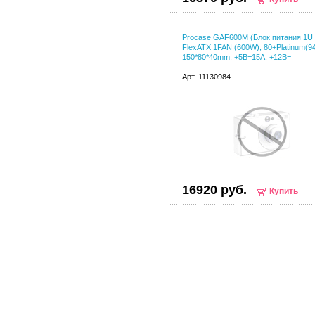
Procase GAF600M (Блок питания 1U
FlexATX 1FAN (600W), 80+Platinum(94
150*80*40mm, +5B=15A, +12B=
Арт. 11130984
16920 руб.
Купить