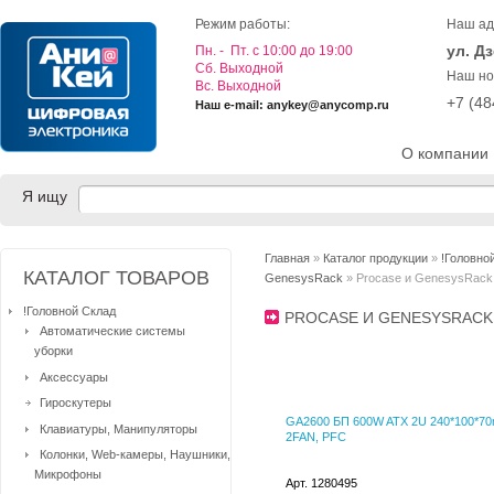
Режим работы:
Наш ад
ул. Д
Пн. - Пт. с 10:00 до 19:00
Cб. Выходной
Наш но
Вс. Выходной
+7 (4
Наш e-mail: anykey@anycomp.ru
О компании
Я ищу
Главная
»
Каталог продукции
»
!Головно
КАТАЛОГ ТОВАРОВ
GenesysRack
» Procase и GenesysRack
!Головной Склад
PROCASE И GENESYSRAC
Автоматические системы
уборки
Аксессуары
Гироскутеры
GA2600 БП 600W ATX 2U 240*100*7
Клавиатуры, Манипуляторы
2FAN, PFC
Колонки, Web-камеры, Наушники,
Микрофоны
Арт. 1280495