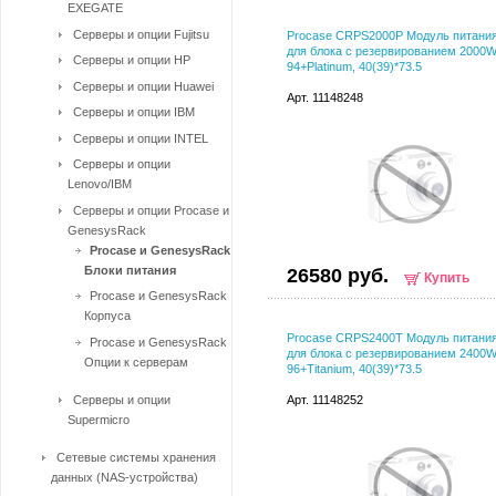
EXEGATE
Серверы и опции Fujitsu
Procase CRPS2000P Модуль питани
для блока с резервированием 2000
Серверы и опции HP
94+Platinum, 40(39)*73.5
Серверы и опции Huawei
Арт. 11148248
Серверы и опции IBM
Серверы и опции INTEL
Серверы и опции
Lenovo/IBM
Серверы и опции Procase и
GenesysRack
Procase и GenesysRack
Блоки питания
26580 руб.
Купить
Procase и GenesysRack
Корпуса
Procase CRPS2400T Модуль питани
Procase и GenesysRack
для блока с резервированием 2400
Опции к серверам
96+Titanium, 40(39)*73.5
Серверы и опции
Арт. 11148252
Supermicro
Сетевые системы хранения
данных (NAS-устройства)