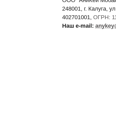
ООО "АниКей Моба
248001, г. Калуга, у
402701001,
ОГРН: 1
Наш e-mail:
anykey