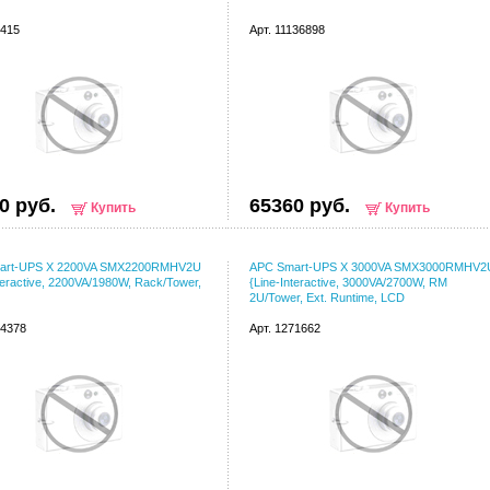
4415
Арт. 11136898
0 руб.
65360 руб.
Купить
Купить
art-UPS X 2200VA SMX2200RMHV2U
APC Smart-UPS X 3000VA SMX3000RMHV2
teractive, 2200VA/1980W, Rack/Tower,
{Line-Interactive, 3000VA/2700W, RM
2U/Tower, Ext. Runtime, LCD
44378
Арт. 1271662