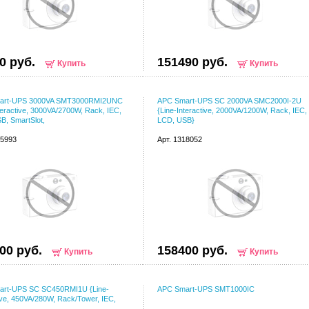
0 руб.
151490 руб.
Купить
Купить
art-UPS 3000VA SMT3000RMI2UNC
APC Smart-UPS SC 2000VA SMC2000I-2U
teractive, 3000VA/2700W, Rack, IEC,
{Line-Interactive, 2000VA/1200W, Rack, IEC,
B, SmartSlot,
LCD, USB}
65993
Арт. 1318052
00 руб.
158400 руб.
Купить
Купить
rt-UPS SC SC450RMI1U {Line-
APC Smart-UPS SMT1000IC
ive, 450VA/280W, Rack/Tower, IEC,