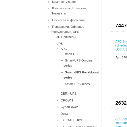
Комплектующие
Компьютеры, Ноутбуки,
Планшеты
Носители информации
7447
Периферия, Офисное
оборудование, UPS
3D Принтеры
APC Sm
UPS
{Line-In
APC
LCD, US
Back-UPS
Арт. 14
Smart-UPS On-Line
series
Smart-UPS RackMount
series
Smart-UPS series
CBR - UPS
CROWN
2632
CyberPower
Delta
APC Sma
EXEGATE UPS
Interact
Seria}
EXEGATE Аккумуляторы