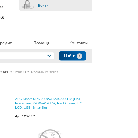
Войти
на:
уб.
редит
Помощь
Контакты
»
APC
» Smart-UPS RackMount series
APC Smart-UPS 2200VA SMX2200HV {Line-
Interactive, 2200VA/1980W, Rack/Tower, IEC,
LCD, USB, SmartSlot
Арт. 1267832