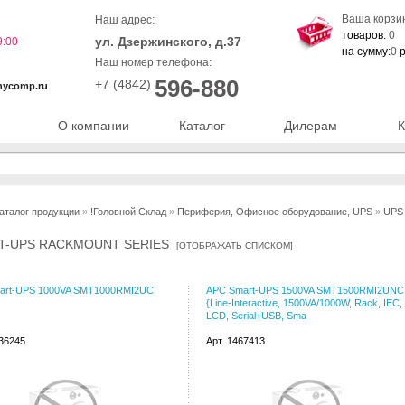
Ваша корзи
Наш адрес:
товаров:
0
ул. Дзержинского, д.37
9:00
на сумму:
0
р
Наш номер телефона:
596-880
+7 (4842)
nycomp.ru
О компании
Каталог
Дилерам
К
аталог продукции
»
!Головной Склад
»
Периферия, Офисное оборудование, UPS
»
UPS
T-UPS RACKMOUNT SERIES
[
ОТОБРАЖАТЬ СПИСКОМ
]
art-UPS 1000VA SMT1000RMI2UC
APC Smart-UPS 1500VA SMT1500RMI2UNC
{Line-Interactive, 1500VA/1000W, Rack, IEC,
LCD, Serial+USB, Sma
136245
Арт. 1467413