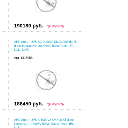
190180 руб.
Купить
APC Smart-UPS SC 3000VA SMC3000RMI2U
{Line-Interactive, 3000VA/2100WRack, IEC,
LCD, USB}
Арт. 1318053
188450 руб.
Купить
APC Smart-UPS X 1000VA SMX1000I {Line-
interactive, 1000VA/800W, Rack/Tower, IEC,
LCD}