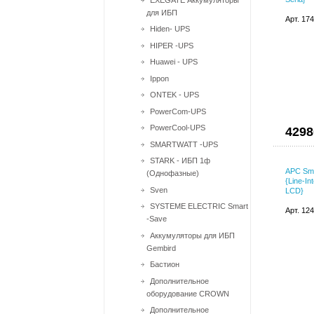
для ИБП
Арт. 17
Hiden- UPS
HIPER -UPS
Huawei - UPS
Ippon
ONTEK - UPS
PowerCom-UPS
PowerCool-UPS
4298
SMARTWATT -UPS
STARK - ИБП 1ф
APC Sm
(Однофазные)
{Line-In
Sven
LCD}
SYSTEME ELECTRIC Smart
Арт. 12
-Save
Аккумуляторы для ИБП
Gembird
Бастион
Дополнительное
оборудование CROWN
Дополнительное