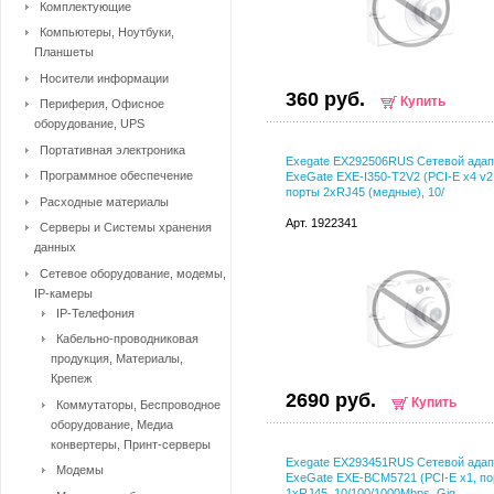
Комплектующие
Компьютеры, Ноутбуки,
Планшеты
Носители информации
360 руб.
Купить
Периферия, Офисное
оборудование, UPS
Портативная электроника
Exegate EX292506RUS Сетевой адап
Программное обеспечение
ExeGate EXE-I350-T2V2 (PCI-E x4 v2
порты 2xRJ45 (медные), 10/
Расходные материалы
Арт. 1922341
Серверы и Системы хранения
данных
Сетевое оборудование, модемы,
IP-камеры
IP-Телефония
Кабельно-проводниковая
продукция, Материалы,
Крепеж
2690 руб.
Купить
Коммутаторы, Беспроводное
оборудование, Медиа
конвертеры, Принт-серверы
Exegate EX293451RUS Сетевой адап
Модемы
ExeGate EXE-BCM5721 (PCI-E x1, по
1xRJ45, 10/100/1000Mbps, Gig