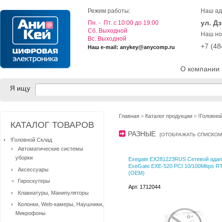
Режим работы:
Наш ад
ул. Д
Пн. - Пт. с 10:00 до 19:00
Cб. Выходной
Наш но
Вс. Выходной
+7 (4
Наш e-mail: anykey@anycomp.ru
О компании
Я ищу
Главная
»
Каталог продукции
»
!Головно
КАТАЛОГ ТОВАРОВ
РАЗНЫЕ
[
ОТОБРАЖАТЬ СПИСКОМ
!Головной Склад
Автоматические системы
уборки
Exegate EX281223RUS Сетевой адап
ExeGate EXE-520 PCI 10/100Mbps R
Аксессуары
(OEM)
Гироскутеры
Арт. 1712044
Клавиатуры, Манипуляторы
Колонки, Web-камеры, Наушники,
Микрофоны