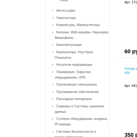
Hobot
Арт. 17
Аксессуары
Гироскутеры
Клавиатуры, Манипуляторы
Колонки, Web-камеры, Наушники,
Микрофоны
Комплектующие
60 р
Компьютеры, Ноутбуки,
Планшеты
Носители информации
Гнездо 
Периферия, Офисное
450
оборудование, UPS
Портативная электроника
Арт. 44
Программное обеспечение
Расходные материалы
Серверы и Системы хранения
данных
Сетевое оборудование, модемы,
IP-камеры
Системы безопасности и
350 
видеонаблюдения