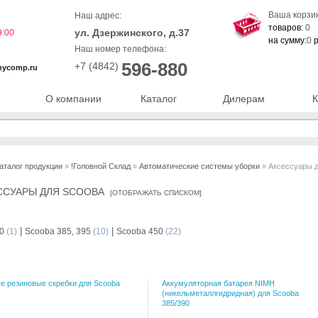
Ваша корзи
Наш адрес:
товаров:
0
ул. Дзержинского, д.37
9:00
на сумму:
0
р
Наш номер телефона:
596-880
+7 (4842)
nycomp.ru
О компании
Каталог
Дилерам
К
аталог продукции
»
!Головной Склад
»
Автоматические системы уборки
» Аксессуары 
ССУАРЫ ДЛЯ SCOOBA
[
ОТОБРАЖАТЬ СПИСКОМ
]
|
|
0
(1)
Scooba 385, 395
(10)
Scooba 450
(22)
 резиновые скребки для Scooba
Аккумуляторная батарея NIMH
(никельметаллгидридная) для Scooba
385/390