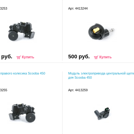
13253
Арт. 4413244
 руб.
500 руб.
Купить
Купить
правого колесика Scooba 450
Модуль электропривода центральной щет
для Scooba 450
13255
Арт. 4413259