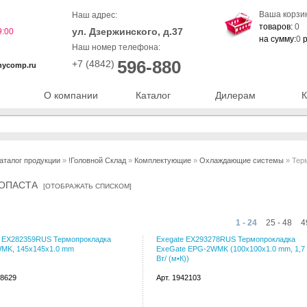
Ваша корзи
Наш адрес:
товаров:
0
ул. Дзержинского, д.37
9:00
на сумму:
0
р
Наш номер телефона:
596-880
+7 (4842)
nycomp.ru
О компании
Каталог
Дилерам
К
аталог продукции
»
!Головной Склад
»
Комплектующие
»
Охлаждающие системы
» Тер
ОПАСТА
[
ОТОБРАЖАТЬ СПИСКОМ
]
1 - 24
25 - 48
4
e EX282359RUS Термопрокладка
Exegate EX293278RUS Термопрокладка
MK, 145x145x1.0 mm
ExeGate EPG-2WMK (100x100x1.0 mm, 1,7
Вт/ (м•К))
58629
Арт. 1942103