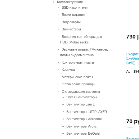
Комплектующие
SSD накопители
Блоки питания
Видеокарты
Винчестеры
730 
Внешние контейнеры для
HDD, Mobile racks
Звуковые платы, TV-тюнеры,
Exegat
платы видеомонтажа
ExeGate
Контроллеры, порты
(м•К))
Корпуса
Арт. 19
Материнские платы
Оптические приводы
Охлаждающие системы
5bites Вентиляторы
Вентилятор Lian Li
Вентиляторы 1STPLAYER
Вентиляторы Aerocool
70 р
Вентиляторы Arctic
Вентиляторы BeQuiet
Exegat