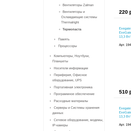
Вентиляторы Zalman
220 
Вентиляторы и
Охлаждающие системы
Thermalright
Exegat
Термопаста
ExeGat
13,3 Вт/
Память
Арт. 19
Процессоры
Компьютеры, Ноутбуки,
Планшеты
Носители информации
Периферия, Офисное
оборудование, UPS
Портативная электроника
510 
Программное обеспечение
Расходные материалы
Серверы и Системы хранения
Exegat
ExeGat
данных
13,3 Вт/
Сетевое оборудование, модемы,
Арт. 19
IP-камеры