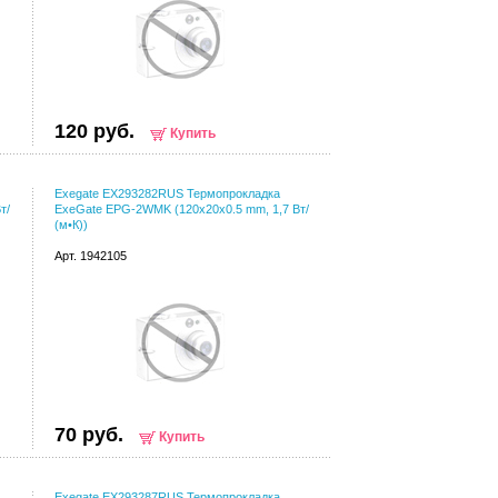
120 руб.
Купить
Exegate EX293282RUS Термопрокладка
т/
ExeGate EPG-2WMK (120x20x0.5 mm, 1,7 Вт/
(м•К))
Арт. 1942105
70 руб.
Купить
Exegate EX293287RUS Термопрокладка