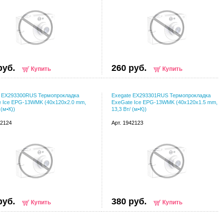
руб.
260 руб.
Купить
Купить
e EX293300RUS Термопрокладка
Exegate EX293301RUS Термопрокладка
e Ice EPG-13WMK (40x120x2.0 mm,
ExeGate Ice EPG-13WMK (40x120x1.5 mm,
 (м•К))
13,3 Вт/ (м•К))
42124
Арт. 1942123
руб.
380 руб.
Купить
Купить