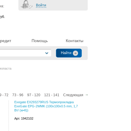
Войти
на:
уб.
редит
Помощь
Контакты
мопаста
9 - 72
73 - 96
97 - 120
121 - 141
Следующая
Exegate EX293279RUS Термопрокладка
ExeGate EPG-2WMK (100x100x0.5 mm, 1,7
Вт/ (м•К))
Арт. 1942102