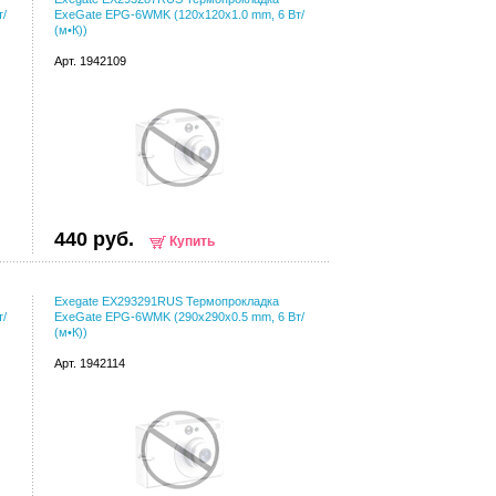
т/
ExeGate EPG-6WMK (120x120x1.0 mm, 6 Вт/
(м•К))
Арт. 1942109
440 руб.
Купить
Exegate EX293291RUS Термопрокладка
т/
ExeGate EPG-6WMK (290x290x0.5 mm, 6 Вт/
(м•К))
Арт. 1942114