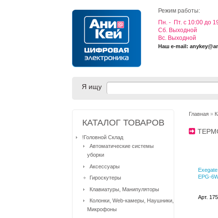
Режим работы:
Пн. - Пт. с 10:00 до 1
Cб. Выходной
Вс. Выходной
Наш e-mail: anykey@a
Я ищу
Главная
»
К
КАТАЛОГ ТОВАРОВ
ТЕРМ
!Головной Склад
Автоматические системы
уборки
Аксессуары
Exegat
EPG-6W
Гироскутеры
Клавиатуры, Манипуляторы
Арт. 17
Колонки, Web-камеры, Наушники,
Микрофоны