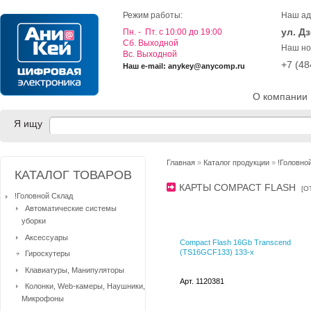
Режим работы:
Наш ад
ул. Д
Пн. - Пт. с 10:00 до 19:00
Cб. Выходной
Наш но
Вс. Выходной
+7 (4
Наш e-mail: anykey@anycomp.ru
О компании
Я ищу
Главная
»
Каталог продукции
»
!Головно
КАТАЛОГ ТОВАРОВ
КАРТЫ COMPACT FLASH
[
О
!Головной Склад
Автоматические системы
уборки
Аксессуары
Compact Flash 16Gb Transcend
(TS16GCF133) 133-x
Гироскутеры
Клавиатуры, Манипуляторы
Арт. 1120381
Колонки, Web-камеры, Наушники,
Микрофоны