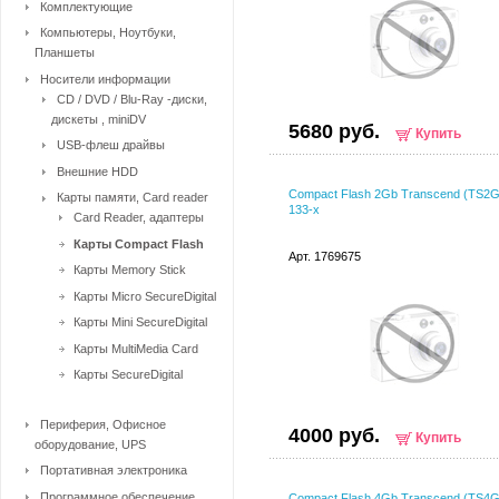
Комплектующие
Компьютеры, Ноутбуки,
Планшеты
Носители информации
CD / DVD / Blu-Ray -диски,
дискеты , miniDV
5680 руб.
Купить
USB-флеш драйвы
Внешние HDD
Compact Flash 2Gb Transcend (TS2
Карты памяти, Card reader
133-x
Card Reader, адаптеры
Карты Compact Flash
Арт. 1769675
Карты Memory Stick
Карты Micro SecureDigital
Карты Mini SecureDigital
Карты MultiMedia Card
Карты SecureDigital
Периферия, Офисное
4000 руб.
Купить
оборудование, UPS
Портативная электроника
Программное обеспечение
Compact Flash 4Gb Transcend (TS4