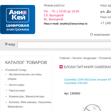
Режим работы:
Наш ад
ул. Д
Пн. - Пт. с 10:00 до 19:00
Cб. Выходной
Наш но
Вс. Выходной
+7 (4
Наш e-mail: anykey@anycomp.ru
О компании
Я ищу
Главная
»
Каталог продукции
»
!Головно
КАТАЛОГ ТОВАРОВ
БЛОКИ ПИТАНИЯ GAMEM
!Головной Склад
Автоматические системы
уборки
GameMax (GM-500) Блок питания A
GameMax GM-500
Аксессуары
Гироскутеры
Арт. 1393692
Клавиатуры, Манипуляторы
Колонки, Web-камеры, Наушники,
Микрофоны