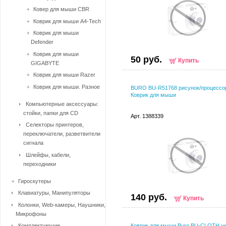
Ковер для мыши CBR
Коврик для мыши A4-Tech
Коврик для мыши
Defender
Коврик для мыши
50 руб.
Купить
GIGABYTE
Коврик для мыши Razer
Коврик для мыши. Разное
BURO BU-R51768 рисунок/процессо
Коврик для мыши
Компьютерные аксессуары:
стойки, папки для CD
Арт. 1388339
Селекторы принтеров,
переключатели, разветвители
сигнала
Шлейфы, кабели,
переходники
Гироскутеры
Клавиатуры, Манипуляторы
140 руб.
Купить
Колонки, Web-камеры, Наушники,
Микрофоны
Комплектующие
Коврик для мыши Buro BU-CLOTH ч