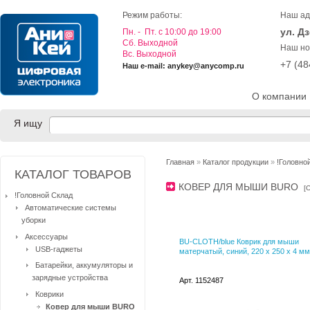
Режим работы:
Наш ад
ул. Д
Пн. - Пт. с 10:00 до 19:00
Cб. Выходной
Наш но
Вс. Выходной
+7 (4
Наш e-mail: anykey@anycomp.ru
О компании
Я ищу
Главная
»
Каталог продукции
»
!Головно
КАТАЛОГ ТОВАРОВ
КОВЕР ДЛЯ МЫШИ BURО
[
!Головной Склад
Автоматические системы
уборки
Аксессуары
BU-CLOTH/blue Коврик для мыши
USB-гаджеты
матерчатый, синий, 220 х 250 х 4 мм
Батарейки, аккумуляторы и
зарядные устройства
Арт. 1152487
Коврики
Ковер для мыши BURО