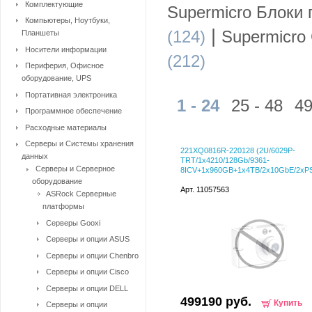
Комплектующие
Supermicro Блоки 
Компьютеры, Ноутбуки,
|
(124)
Supermicro
Планшеты
Носители информации
(212)
Периферия, Офисное
оборудование, UPS
Портативная электроника
1 - 24
25 - 48
49
Программное обеспечение
Расходные материалы
Серверы и Системы хранения
221XQ0816R-220128 (2U/6029P-
данных
TRT/1x4210/128Gb/9361-
Серверы и Серверное
8ICV+1x960GB+1x4TB/2x10GbE/2xPS
оборудование
Арт. 11057563
ASRock Серверные
платформы
Серверы Gooxi
Серверы и опции ASUS
Серверы и опции Chenbro
Серверы и опции Cisco
Серверы и опции DELL
499190 руб.
Купить
Серверы и опции