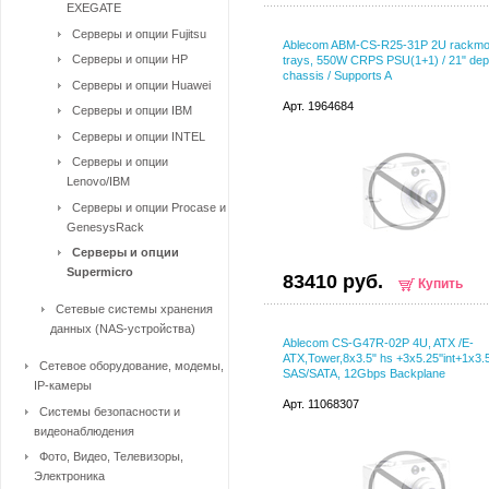
EXEGATE
Серверы и опции Fujitsu
Ablecom ABM-CS-R25-31P 2U rackmou
Серверы и опции HP
trays, 550W CRPS PSU(1+1) / 21" dep
chassis / Supports A
Серверы и опции Huawei
Арт. 1964684
Серверы и опции IBM
Серверы и опции INTEL
Серверы и опции
Lenovo/IBM
Серверы и опции Procase и
GenesysRack
Серверы и опции
Supermicro
83410 руб.
Купить
Сетевые системы хранения
данных (NAS-устройства)
Ablecom CS-G47R-02P 4U, ATX /E-
ATX,Tower,8x3.5" hs +3x5.25''int+1x3.5
Сетевое оборудование, модемы,
SAS/SATA, 12Gbps Backplane
IP-камеры
Арт. 11068307
Системы безопасности и
видеонаблюдения
Фото, Видео, Телевизоры,
Электроника