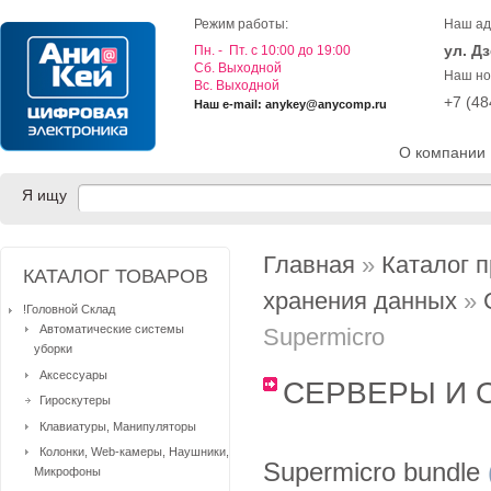
Режим работы:
Наш ад
ул. Д
Пн. - Пт. с 10:00 до 19:00
Cб. Выходной
Наш но
Вс. Выходной
+7 (4
Наш e-mail: anykey@anycomp.ru
О компании
Я ищу
Главная
»
Каталог 
КАТАЛОГ ТОВАРОВ
хранения данных
»
!Головной Склад
Автоматические системы
Supermicro
уборки
Аксессуары
СЕРВЕРЫ И 
Гироскутеры
Клавиатуры, Манипуляторы
Колонки, Web-камеры, Наушники,
Supermicro bundle
Микрофоны