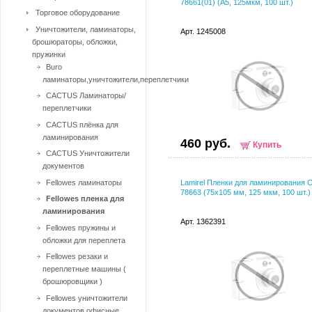
78661(01) (А5, 125мкм, 100 шт.)
Торговое оборудование
Уничтожители, ламинаторы,
Арт. 1245008
брошюраторы, обложки,
пружинки
Buro
ламинаторы,уничтожители,переплетчики
CACTUS Ламинаторы/
переплетчики
CACTUS плёнка для
ламинирования
460 руб.
Купить
CACTUS Уничтожители
документов
Fellowes ламинаторы
Lamirel Пленки для ламинирования 
78663 (75х105 мм, 125 мкм, 100 шт.)
Fellowes пленка для
ламинирования
Арт. 1362391
Fellowes пружины и
обложки для переплета
Fellowes резаки и
переплетные машины (
брошюровщики )
Fellowes уничтожители
документов офисные