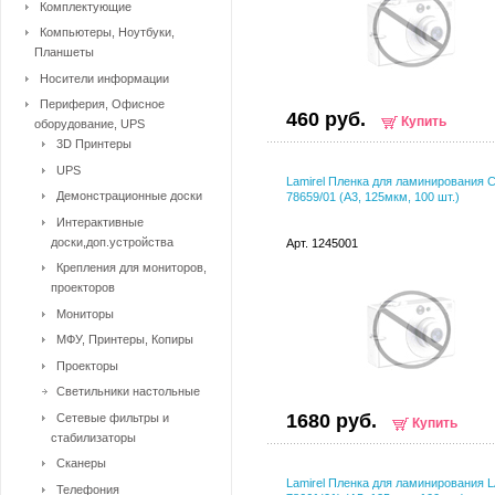
Комплектующие
Компьютеры, Ноутбуки,
Планшеты
Носители информации
Периферия, Офисное
460 руб.
Купить
оборудование, UPS
3D Принтеры
UPS
Lamirel Пленка для ламинирования 
Демонстрационные доски
78659/01 (А3, 125мкм, 100 шт.)
Интерактивные
доски,доп.устройства
Арт. 1245001
Крепления для мониторов,
проекторов
Мониторы
МФУ, Принтеры, Копиры
Проекторы
Светильники настольные
1680 руб.
Сетевые фильтры и
Купить
стабилизаторы
Сканеры
Lamirel Пленка для ламинирования L
Телефония