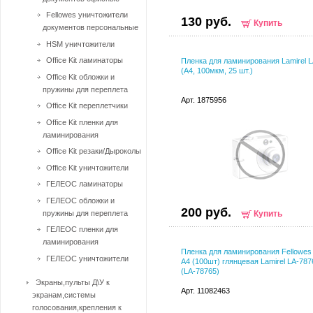
Fellowes уничтожители
130 руб.
Купить
документов персональные
HSM уничтожители
Office Kit ламинаторы
Пленка для ламинирования Lamirel 
(А4, 100мкм, 25 шт.)
Office Kit обложки и
пружины для переплета
Арт. 1875956
Office Kit переплетчики
Office Kit пленки для
ламинирования
Office Kit резаки/Дыроколы
Office Kit уничтожители
ГЕЛЕОС ламинаторы
ГЕЛЕОС обложки и
200 руб.
пружины для переплета
Купить
ГЕЛЕОС пленки для
ламинирования
Пленка для ламинирования Fellowes
ГЕЛЕОС уничтожители
A4 (100шт) глянцевая Lamirel LA-78
(LA-78765)
Экраны,пульты Д\У к
Арт. 11082463
экранам,системы
голосования,крепления к