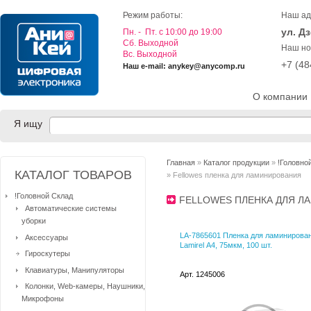
Режим работы:
Наш ад
ул. Д
Пн. - Пт. с 10:00 до 19:00
Cб. Выходной
Наш но
Вс. Выходной
+7 (4
Наш e-mail: anykey@anycomp.ru
О компании
Я ищу
Главная
»
Каталог продукции
»
!Головно
КАТАЛОГ ТОВАРОВ
» Fellowes пленка для ламинирования
!Головной Склад
FELLOWES ПЛЕНКА ДЛЯ 
Автоматические системы
уборки
LA-7865601 Пленка для ламинирова
Аксессуары
Lamirel А4, 75мкм, 100 шт.
Гироскутеры
Клавиатуры, Манипуляторы
Арт. 1245006
Колонки, Web-камеры, Наушники,
Микрофоны