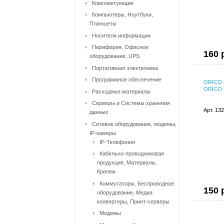
Комплектующие
Компьютеры, Ноутбуки,
Планшеты
Носители информации
Периферия, Офисное
160 
оборудование, UPS
Портативная электроника
Программное обеспечение
ORICO 
ORICO 
Расходные материалы
Серверы и Системы хранения
Арт. 13
данных
Сетевое оборудование, модемы,
IP-камеры
IP-Телефония
Кабельно-проводниковая
продукция, Материалы,
Крепеж
Коммутаторы, Беспроводное
150 
оборудование, Медиа
конвертеры, Принт-серверы
Модемы