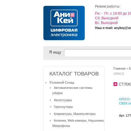
Режим работы:
Пн. - Пт. с 10:00 до 1
Cб. Выходной
Вс. Выходной
Наш e-mail: anykey@a
Я ищу
Главная
»
К
КАТАЛОГ ТОВАРОВ
ORICO
!Головной Склад
СТЯЖ
Автоматические системы
уборки
ORICO C
Аксессуары
CBSX (к
Гироскутеры
Клавиатуры, Манипуляторы
Арт. 17
Колонки, Web-камеры, Наушники,
Микрофоны