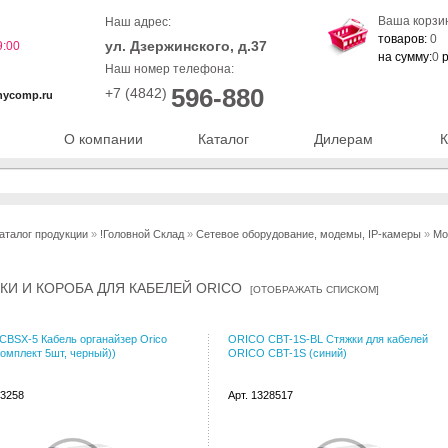
Ваша корзи
Наш адрес:
товаров:
0
ул. Дзержинского, д.37
9:00
на сумму:
0
р
Наш номер телефона:
596-880
+7 (4842)
nycomp.ru
О компании
Каталог
Дилерам
К
аталог продукции
»
!Головной Склад
»
Сетевое оборудование, модемы, IP-камеры
»
Мо
КИ И КОРОБА ДЛЯ КАБЕЛЕЙ ORICO
[
ОТОБРАЖАТЬ СПИСКОМ
]
BSX-5 Кабель органайзер Orico
ORICO CBT-1S-BL Стяжки для кабелей
омплект 5шт, черный))
ORICO CBT-1S (синий)
73258
Арт. 1328517