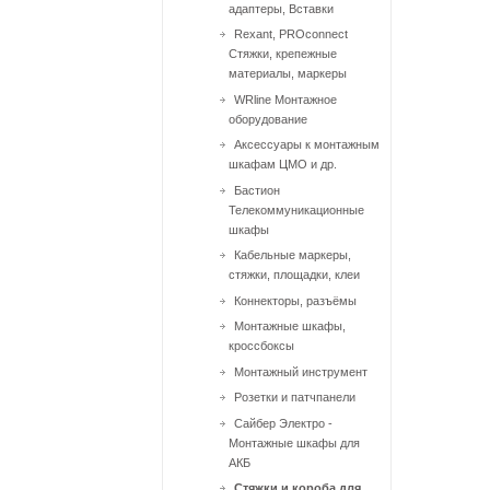
адаптеры, Вставки
Rexant, PROconnect
Стяжки, крепежные
материалы, маркеры
WRline Монтажное
оборудование
Аксессуары к монтажным
шкафам ЦМО и др.
Бастион
Телекоммуникационные
шкафы
Кабельные маркеры,
стяжки, площадки, клеи
Коннекторы, разъёмы
Монтажные шкафы,
кроссбоксы
Монтажный инcтрумент
Розетки и патчпанели
Сайбер Электро -
Монтажные шкафы для
АКБ
Стяжки и короба для