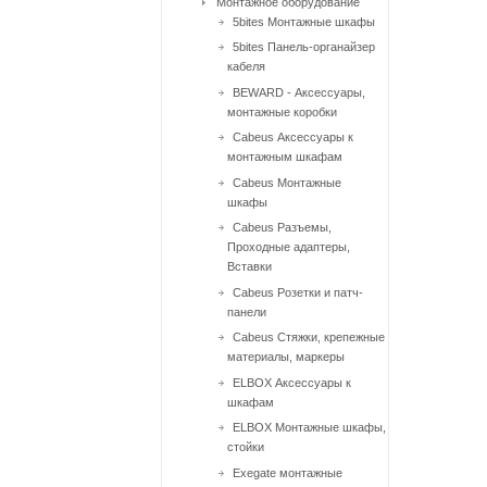
Монтажное оборудование
5bites Монтажные шкафы
5bites Панель-органайзер
кабеля
BEWARD - Аксессуары,
монтажные коробки
Cabeus Аксессуары к
монтажным шкафам
Cabeus Монтажные
шкафы
Cabeus Разъемы,
Проходные адаптеры,
Вставки
Cabeus Розетки и патч-
панели
Cabeus Стяжки, крепежные
материалы, маркеры
ELBOX Аксессуары к
шкафам
ELBOX Монтажные шкафы,
стойки
Exegate монтажные