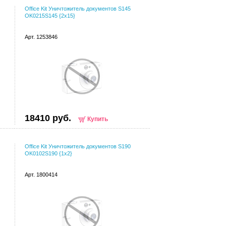
Office Kit Уничтожитель документов S145
OK0215S145 {2x15}
Арт. 1253846
18410 руб.
Купить
Office Kit Уничтожитель документов S190
OK0102S190 {1х2}
Арт. 1800414