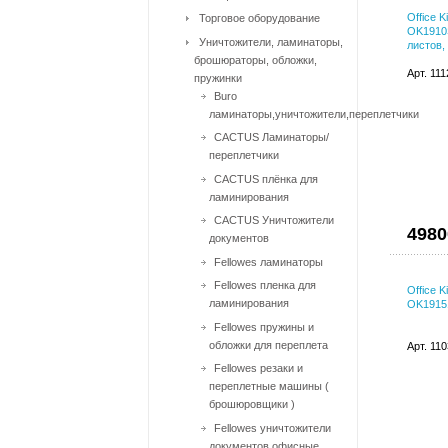
Office 
Торговое оборудование
OK1910S
Уничтожители, ламинаторы,
листов, 
брошюраторы, обложки,
Арт. 11
пружинки
Buro
ламинаторы,уничтожители,переплетчики
CACTUS Ламинаторы/
переплетчики
CACTUS плёнка для
ламинирования
CACTUS Уничтожители
4980
документов
Fellowes ламинаторы
Fellowes пленка для
Office 
ламинирования
OK19151
Fellowes пружины и
обложки для переплета
Арт. 11
Fellowes резаки и
переплетные машины (
брошюровщики )
Fellowes уничтожители
документов офисные