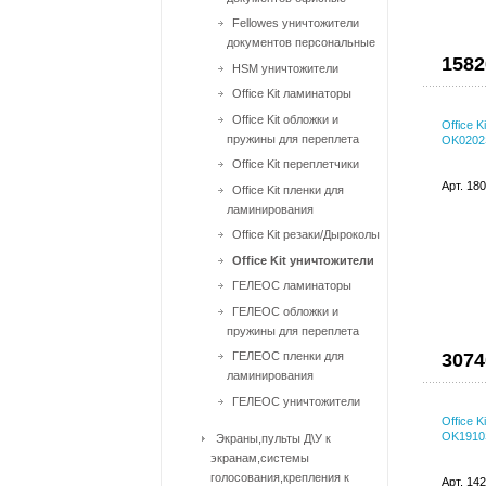
Fellowes уничтожители
документов персональные
1582
HSM уничтожители
Office Kit ламинаторы
Office Kit обложки и
Office 
пружины для переплета
OK0202
Office Kit переплетчики
Арт. 18
Office Kit пленки для
ламинирования
Office Kit резаки/Дыроколы
Office Kit уничтожители
ГЕЛЕОС ламинаторы
ГЕЛЕОС обложки и
пружины для переплета
ГЕЛЕОС пленки для
3074
ламинирования
ГЕЛЕОС уничтожители
Office 
OK1910S
Экраны,пульты Д\У к
экранам,системы
голосования,крепления к
Арт. 14