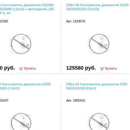
Kit Уничтожитель документов SA200M
Office Kit Уничтожитель документов S1150
A200M (1,9x10) с автоподачей, 200
OK3930S1150 {3,9х30}
P-5, 40
122392
Арт. 1333079
0 руб.
125580 руб.
Купить
Купить
Kit Уничтожитель документов S1650
Office Kit Уничтожитель документов S180
650 {1,9x15}
OK0101S180 {0,8х1}
031647
Арт. 1800410