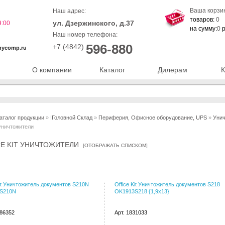
Ваша корзи
Наш адрес:
товаров:
0
ул. Дзержинского, д.37
9:00
на сумму:
0
р
Наш номер телефона:
596-880
+7 (4842)
nycomp.ru
О компании
Каталог
Дилерам
К
аталог продукции
»
!Головной Склад
»
Периферия, Офисное оборудование, UPS
»
Унич
t уничтожители
CE KIT УНИЧТОЖИТЕЛИ
[
ОТОБРАЖАТЬ СПИСКОМ
]
Kit Уничтожитель документов S210N
Office Kit Уничтожитель документов S218
S210N
OK1913S218 {1,9x13}
086352
Арт. 1831033