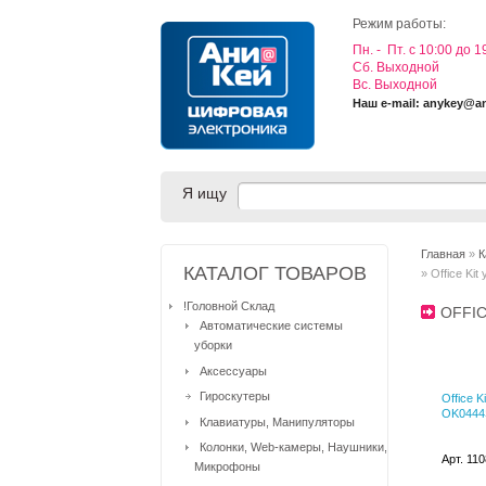
Режим работы:
Пн. - Пт. с 10:00 до 1
Cб. Выходной
Вс. Выходной
Наш e-mail: anykey@a
Я ищу
Главная
»
К
КАТАЛОГ ТОВАРОВ
» Office Ki
!Головной Склад
OFFI
Автоматические системы
уборки
Аксессуары
Гироскутеры
Office 
OK0444
Клавиатуры, Манипуляторы
Колонки, Web-камеры, Наушники,
Арт. 11
Микрофоны