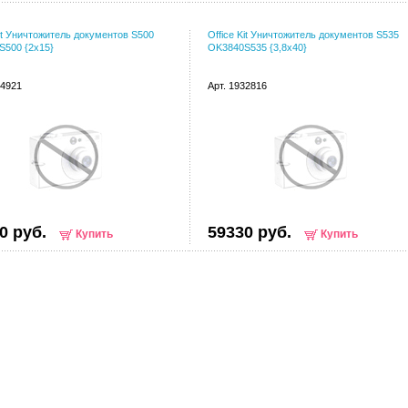
Kit Уничтожитель документов S500
Office Kit Уничтожитель документов S535
S500 {2x15}
OK3840S535 {3,8x40}
54921
Арт. 1932816
0 руб.
59330 руб.
Купить
Купить