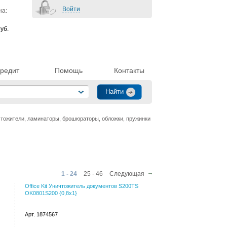
Войти
на:
уб.
редит
Помощь
Контакты
тожители, ламинаторы, брошюраторы, обложки, пружинки
1 - 24
25 - 46
Следующая
Office Kit Уничтожитель документов S200TS
OK0801S200 {0,8x1}
Арт. 1874567