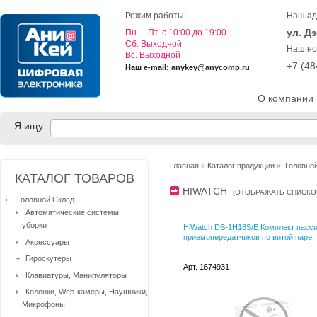
Режим работы:
Наш ад
ул. Д
Пн. - Пт. с 10:00 до 19:00
Cб. Выходной
Наш но
Вс. Выходной
+7 (4
Наш e-mail: anykey@anycomp.ru
О компании
Я ищу
Главная
»
Каталог продукции
»
!Головно
КАТАЛОГ ТОВАРОВ
HIWATCH
[
ОТОБРАЖАТЬ СПИСК
!Головной Склад
Автоматические системы
уборки
HiWatch DS-1H18S/E Комплект пасс
приемопередатчиков по витой паре
Аксессуары
Гироскутеры
Арт. 1674931
Клавиатуры, Манипуляторы
Колонки, Web-камеры, Наушники,
Микрофоны