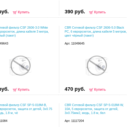
руб.
390 руб.
Купить
Купить
евой фильтр CSF 2606-3.0 White
CBR Сетевой фильтр CSF 2606-5.0 Black
вророзеток, длина кабеля 3 метра,
PC, 6 евророзеток, длина кабеля 5 метров,
лый (пакет)
цвет чёрный (пакет)
049643
Арт. 11049645
руб.
470 руб.
Купить
Купить
тевой фильтр CSF SP-5-018M-B,
CBR Сетевой фильтр CSF SP-5-018M-W,
евророзеток, защита от детей, 3x0.75
10A, 5 евророзеток, защита от детей,
дь, 1.8 м, чё
3x0.75мм2, медь, 1.8 м, бел
111084
Арт. 11117204