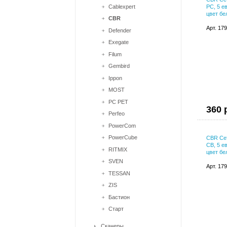
Cablexpert
PC, 5 е
цвет бе
CBR
Арт. 17
Defender
Exegate
Filum
Gembird
Ippon
MOST
PC PET
360 
Perfeo
PowerCom
PowerCube
CBR Сет
CB, 5 е
RITMIX
цвет бе
SVEN
Арт. 17
TESSAN
ZIS
Бастион
Старт
Сканеры