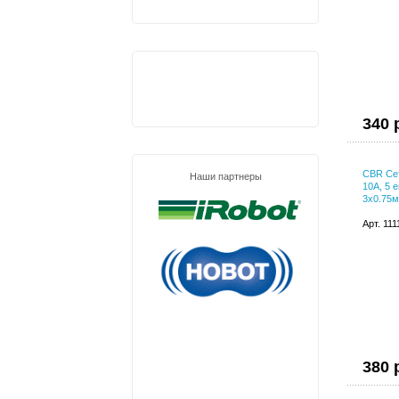
340 
CBR Се
Наши партнеры
10A, 5 
3x0.75м
Арт. 11
380 