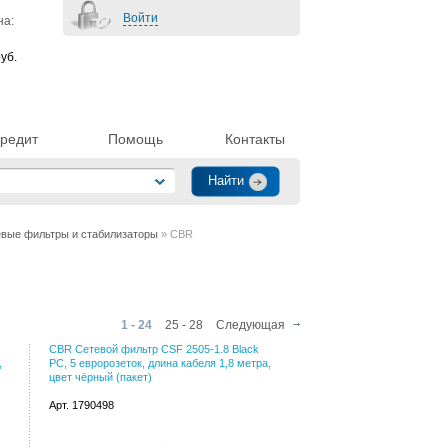
Войти
на:
уб.
редит
Помощь
Контакты
вые фильтры и стабилизаторы
» CBR
1 - 24
25 - 28
Следующая
CBR Сетевой фильтр CSF 2505-1.8 Black
,
PC, 5 евророзеток, длина кабеля 1,8 метра,
цвет чёрный (пакет)
Арт. 1790498