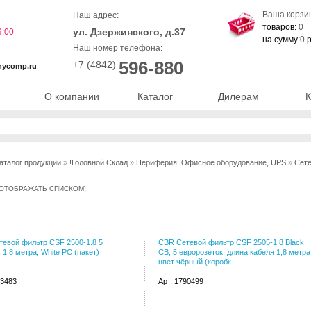
Ваша корзи
Наш адрес:
товаров:
0
ул. Дзержинского, д.37
9:00
на сумму:
0
р
Наш номер телефона:
596-880
+7 (4842)
nycomp.ru
О компании
Каталог
Дилерам
К
аталог продукции
»
!Головной Склад
»
Периферия, Офисное оборудование, UPS
»
Сете
ОТОБРАЖАТЬ СПИСКОМ
]
евой фильтр CSF 2500-1.8 5
CBR Сетевой фильтр CSF 2505-1.8 Black
 1.8 метра, White PC (пакет)
CB, 5 евророзеток, длина кабеля 1,8 метра
цвет чёрный (коробк
93483
Арт. 1790499