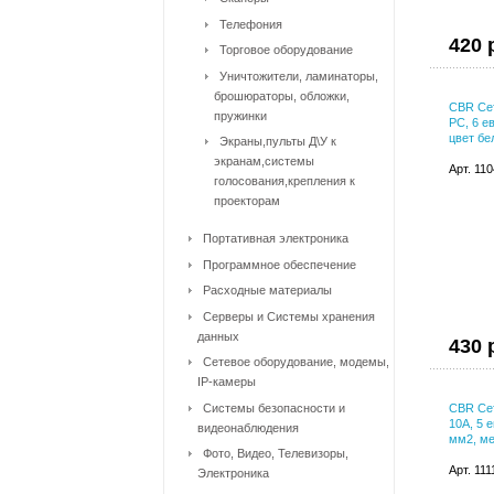
Телефония
420 
Торговое оборудование
Уничтожители, ламинаторы,
брошюраторы, обложки,
CBR Сет
пружинки
PC, 6 е
цвет бе
Экраны,пульты Д\У к
экранам,системы
Арт. 11
голосования,крепления к
проекторам
Портативная электроника
Программное обеспечение
Расходные материалы
Серверы и Системы хранения
данных
430 
Сетевое оборудование, модемы,
IP-камеры
Системы безопасности и
CBR Се
10A, 5 
видеонаблюдения
мм2, ме
Фото, Видео, Телевизоры,
Арт. 11
Электроника