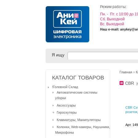
Режим работы:
Пн. - Пт. с 10:00 до 1
Cб. Выходной
Вс. Выходной
Наш e-mail: anykey@a
Я ищу
Главная
»
К
КАТАЛОГ ТОВАРОВ
CBR
[
!Головной Склад
Автоматические системы
уборки
Аксессуары
CBR Сет
розеток,
Гироскутеры
Клавиатуры, Манипуляторы
Арт. 14
Колонки, Web-камеры, Наушники,
Микрофоны