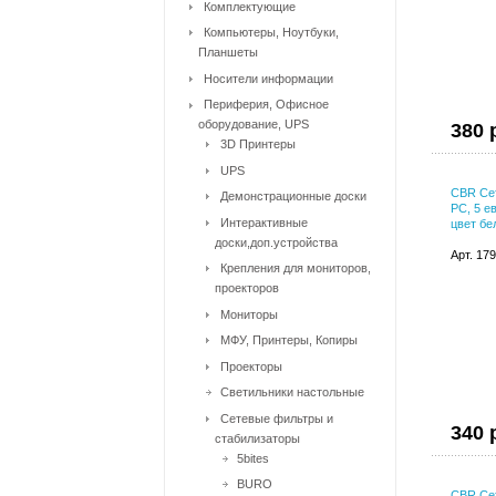
Комплектующие
Компьютеры, Ноутбуки,
Планшеты
Носители информации
Периферия, Офисное
оборудование, UPS
380 
3D Принтеры
UPS
CBR Сет
Демонстрационные доски
PC, 5 е
Интерактивные
цвет бе
доски,доп.устройства
Арт. 17
Крепления для мониторов,
проекторов
Мониторы
МФУ, Принтеры, Копиры
Проекторы
Светильники настольные
Сетевые фильтры и
340 
стабилизаторы
5bites
BURO
CBR Сет