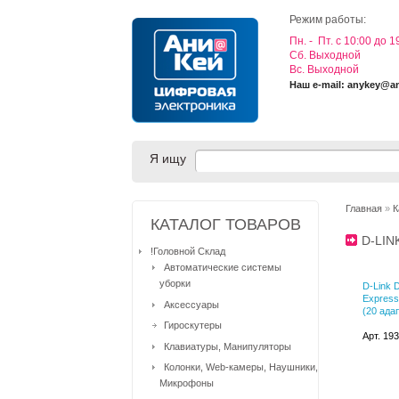
Режим работы:
Пн. - Пт. с 10:00 до 1
Cб. Выходной
Вс. Выходной
Наш e-mail: anykey@a
Я ищу
Главная
»
К
КАТАЛОГ ТОВАРОВ
D-LIN
!Головной Склад
Автоматические системы
уборки
D-Link 
Express
Аксессуары
(20 ада
Гироскутеры
Арт. 19
Клавиатуры, Манипуляторы
Колонки, Web-камеры, Наушники,
Микрофоны