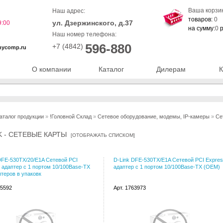
Ваша корзи
Наш адрес:
товаров:
0
ул. Дзержинского, д.37
9:00
на сумму:
0
р
Наш номер телефона:
596-880
+7 (4842)
nycomp.ru
О компании
Каталог
Дилерам
К
аталог продукции
»
!Головной Склад
»
Сетевое оборудование, модемы, IP-камеры
»
Се
K - СЕТЕВЫЕ КАРТЫ
[
ОТОБРАЖАТЬ СПИСКОМ
]
DFE-530TX/20/E1A Сетевой PCI
D-Link DFE-530TX/E1A Сетевой PCI Expre
 адаптер с 1 портом 10/100Base-TX
адаптер с 1 портом 10/100Base-TX (OEM)
птеров в упаковк
35592
Арт. 1763973