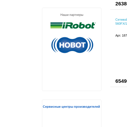
2638
Наши партнеры
Сетево
560FX/1
Арт. 18
6549
Сервисные центры производителей