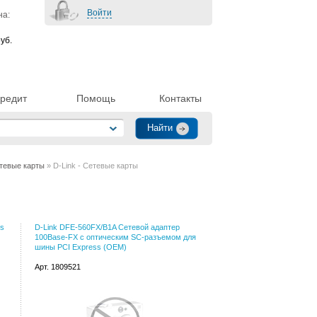
Войти
на:
уб.
редит
Помощь
Контакты
тевые карты
» D-Link - Сетевые карты
ss
D-Link DFE-560FX/B1A Сетевой адаптер
100Base-FX с оптическим SC-разъемом для
шины PCI Express (OEM)
Арт. 1809521