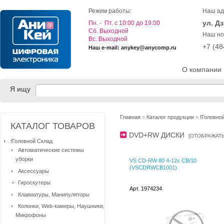
Режим работы:
Наш ад
ул. Д
Пн. - Пт. с 10:00 до 19:00
Cб. Выходной
Наш но
Вс. Выходной
+7 (4
Наш e-mail: anykey@anycomp.ru
О компании
Я ищу
Главная
»
Каталог продукции
»
!Головно
КАТАЛОГ ТОВАРОВ
DVD+RW ДИСКИ
[
ОТОБРАЖАТ
!Головной Склад
Автоматические системы
уборки
VS CD-RW 80 4-12x CB/10
(VSCDRWCB1001)
Аксессуары
Гироскутеры
Арт. 1974234
Клавиатуры, Манипуляторы
Колонки, Web-камеры, Наушники,
Микрофоны