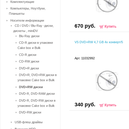
Комплектующие
Компьютеры, Ноутбуки,
Планшеты
Носители информации
670 руб.
CD / DVD / Blu-Ray -диски,
Купить
дискеты , miniDV
Blu-Ray диски
VS DVD+RW 4,7 GB 4x конверт/5
CD-R диски в упаковке
Cake box и Bulk
CD-R диски
Арт. 11032992
CD-RW диски
DVD+R диски
DVD+R, DVD+RW диски в
упаковке Cake box и Bulk
DVD+RW диски
DVD-R, DVD-RAM диски
DVD-R, DVD-RW диски в
340 руб.
Купить
упаковке Cake box и Bulk
DVD-RW диски
USB-флеш драйвы
Внешние HDD