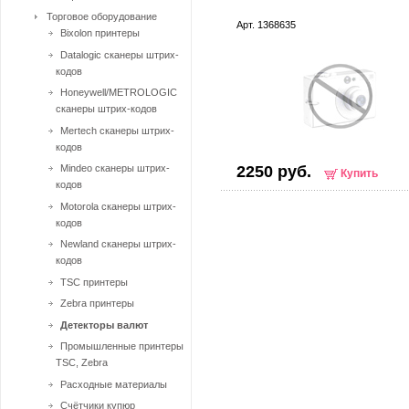
Торговое оборудование
Арт. 1368635
Bixolon принтеры
Datalogic сканеры штрих-
кодов
Honeywell/METROLOGIC
сканеры штрих-кодов
Mertech сканеры штрих-
кодов
Mindeo сканеры штрих-
2250 руб.
Купить
кодов
Motorola сканеры штрих-
кодов
Newland сканеры штрих-
кодов
TSC принтеры
Zebra принтеры
Детекторы валют
Промышленные принтеры
TSC, Zebra
Расходные материалы
Счётчики купюр