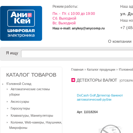
Режим работы:
Наш ад
ул. Д
Пн. - Пт. с 10:00 до 19:00
Cб. Выходной
Наш но
Вс. Выходной
+7 (4
Наш e-mail: anykey@anycomp.ru
О компании
Я ищу
Главная
»
Каталог продукции
»
!Головно
КАТАЛОГ ТОВАРОВ
ДЕТЕКТОРЫ ВАЛЮТ
[
ОТОБРА
!Головной Склад
Автоматические системы
уборки
DoCash Golf Детектор банкнот
автоматический рубли
Аксессуары
Гироскутеры
Арт. 11018264
Клавиатуры, Манипуляторы
Колонки, Web-камеры, Наушники,
Микрофоны