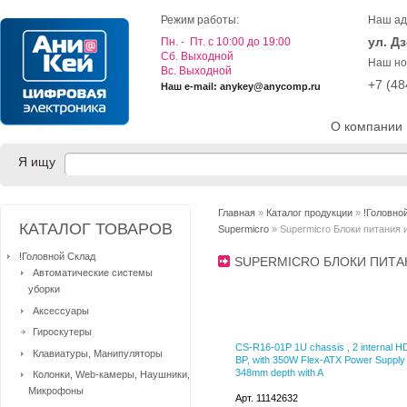
Режим работы:
Наш ад
ул. Д
Пн. - Пт. с 10:00 до 19:00
Cб. Выходной
Наш но
Вс. Выходной
+7 (4
Наш e-mail: anykey@anycomp.ru
О компании
Я ищу
Главная
»
Каталог продукции
»
!Головно
КАТАЛОГ ТОВАРОВ
Supermicro
» Supermicro Блоки питания 
!Головной Склад
SUPERMICRO БЛОКИ ПИТ
Автоматические системы
уборки
Аксессуары
Гироскутеры
CS-R16-01P 1U chassis , 2 internal 
Клавиатуры, Манипуляторы
BP, with 350W Flex-ATX Power Supply 
348mm depth with A
Колонки, Web-камеры, Наушники,
Микрофоны
Арт. 11142632