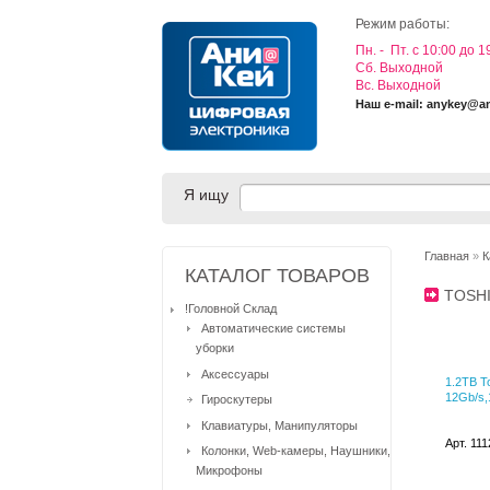
Режим работы:
Пн. - Пт. с 10:00 до 1
Cб. Выходной
Вс. Выходной
Наш e-mail: anykey@a
Я ищу
Главная
»
К
КАТАЛОГ ТОВАРОВ
TOSH
!Головной Склад
Автоматические системы
уборки
Аксессуары
1.2TB T
12Gb/s,1
Гироскутеры
Клавиатуры, Манипуляторы
Арт. 11
Колонки, Web-камеры, Наушники,
Микрофоны