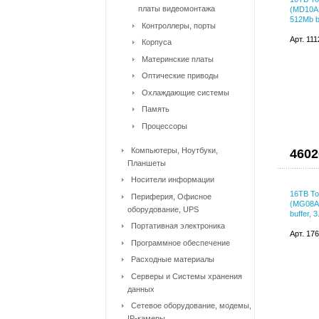
платы видеомонтажа
(MD10AD
512Mb bu
Контроллеры, порты
Арт. 11
Корпуса
Материнские платы
Оптические приводы
Охлаждающие системы
Память
Процессоры
Компьютеры, Ноутбуки,
4602
Планшеты
Носители информации
16TB To
Периферия, Офисное
(MG08AC
оборудование, UPS
buffer, 3
Портативная электроника
Арт. 17
Программное обеспечение
Расходные материалы
Серверы и Системы хранения
данных
Сетевое оборудование, модемы,
IP-камеры