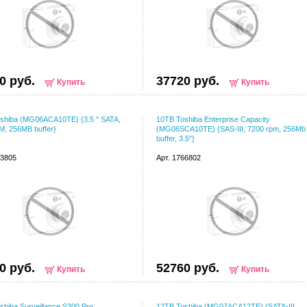
0 руб.
37720 руб.
Купить
Купить
shiba (MG06ACA10TE) {3.5 " SATA,
10TB Toshiba Enterprise Capacity
, 256MB buffer}
(MG06SCA10TE) {SAS-III, 7200 rpm, 256Mb
buffer, 3.5"}
33805
Арт. 1766802
0 руб.
52760 руб.
Купить
Купить
shiba Surveillance S300 Pro
12TB Toshiba (MG07ACA12TE) {SATA-III,