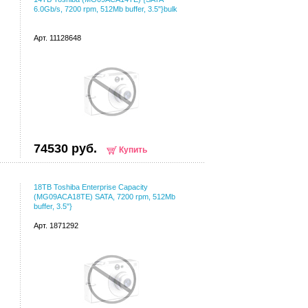
6.0Gb/s, 7200 rpm, 512Mb buffer, 3.5"}bulk
Арт. 11128648
74530 руб.
Купить
18TB Toshiba Enterprise Capacity
(MG09ACA18TE) SATA, 7200 rpm, 512Mb
buffer, 3.5"}
Арт. 1871292