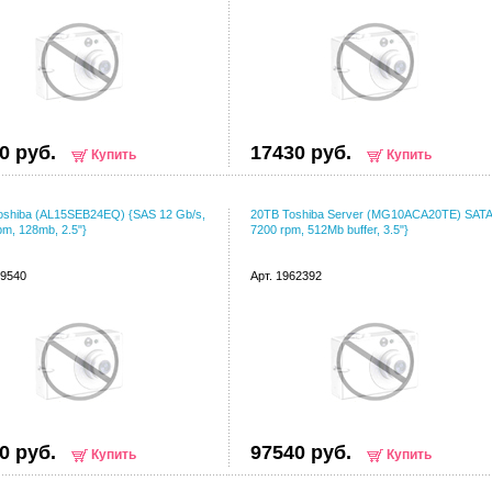
0 руб.
17430 руб.
Купить
Купить
oshiba (AL15SEB24EQ) {SAS 12 Gb/s,
20TB Toshiba Server (MG10ACA20TE) SATA
pm, 128mb, 2.5"}
7200 rpm, 512Mb buffer, 3.5"}
39540
Арт. 1962392
0 руб.
97540 руб.
Купить
Купить