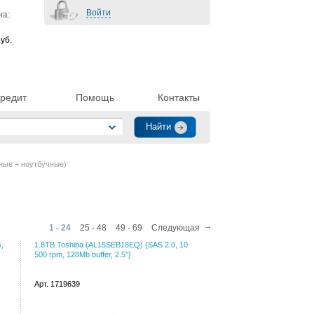
Войти
на:
уб.
редит
Помощь
Контакты
ные + ноутбучные)
1 - 24
25 - 48
49 - 69
Следующая
,
1.8TB Toshiba (AL15SEB18EQ) {SAS 2.0, 10
500 rpm, 128Mb buffer, 2.5"}
Арт. 1719639