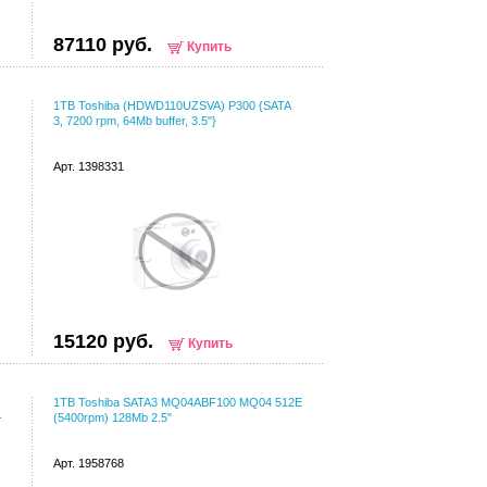
87110 руб.
Купить
1TB Toshiba (HDWD110UZSVA) P300 {SATA
3, 7200 rpm, 64Mb buffer, 3.5"}
Арт. 1398331
15120 руб.
Купить
1TB Toshiba SATA3 MQ04ABF100 MQ04 512E
-
(5400rpm) 128Mb 2.5"
Арт. 1958768