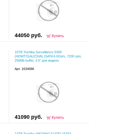
44050 руб.
Купить
10TB Toshiba Surveillance S300
(HDWT31AUZSVA) {SATA 6.0Gb/s, 7200 rpm,
256Mb buffer, 3.5" для видеон
Арт. 1634686
41090 руб.
Купить
14TB Toshiba (MG09ACA14TE) {SATA