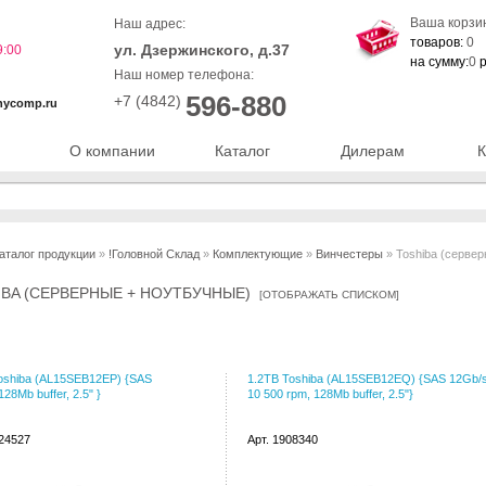
Ваша корзи
Наш адрес:
товаров:
0
ул. Дзержинского, д.37
9:00
на сумму:
0
р
Наш номер телефона:
596-880
+7 (4842)
nycomp.ru
О компании
Каталог
Дилерам
К
аталог продукции
»
!Головной Склад
»
Комплектующие
»
Винчестеры
» Toshiba (сервер
IBA (СЕРВЕРНЫЕ + НОУТБУЧНЫЕ)
[
ОТОБРАЖАТЬ СПИСКОМ
]
oshiba (AL15SEB12EP) {SAS
1.2TB Toshiba (AL15SEB12EQ) {SAS 12Gb/s
28Mb buffer, 2.5" }
10 500 rpm, 128Mb buffer, 2.5"}
124527
Арт. 1908340