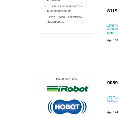
Системы безопасности и
8119
видеонаблюдения
Фото, Видео, Телевизоры,
Электроника
18TB To
(MG09S
buffer, 3
Арт. 18
Наши партнеры
9089
1TB Tos
5400 rpm
Арт. 12