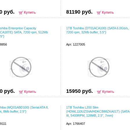
0 руб.
81190 руб.
Купить
Купить
shiba Enterprise Capacity
1TB Toshiba (DT01ACA100) {SATA 6.0Gb/s,
CA18TE) SATA, 7200 rpm, 512Mb
7200 rpm, 32Mb buffer, 3.5"}
.5"}
88856
Арт. 1227005
0 руб.
15950 руб.
Купить
Купить
hiba (MQ01ABD100) {Serial ATA II,
1TB Toshiba L200 Slim
, 8Mb buffer, 2.5"}
(HDWL110UZSVA/HDKCB88ZKA01T) {SATA
III, 5400RPM, 128MB, 2.5", 7mm}
49111
Арт. 1766407