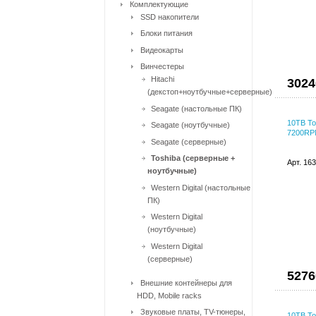
Комплектующие
SSD накопители
Блоки питания
Видеокарты
Винчестеры
Hitachi
3024
(декстоп+ноутбучные+серверные)
Seagate (настольные ПК)
10TB To
Seagate (ноутбучные)
7200RPM
Seagate (серверные)
Toshiba (серверные +
Арт. 16
ноутбучные)
Western Digital (настольные
ПК)
Western Digital
(ноутбучные)
Western Digital
(серверные)
5276
Внешние контейнеры для
HDD, Mobile racks
Звуковые платы, TV-тюнеры,
10TB To