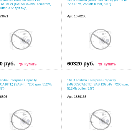
A10TV) {SATA 6.0Gb/s, 7200 rpm,
7200RPM, 256MB buffer, 3.5 "}
ffer, 3.5" для вид
123621
Арт. 1670205
0 руб.
60320 руб.
Купить
Купить
shiba Enterprise Capacity
16TB Toshiba Enterprise Capacity
A16TE) {SAS-III, 7200 rpm, 512Mb
(MG08SCA16TE) SAS 12Gbit/s, 7200 rpm,
.5"}
512Mb buffer, 3.5"}
66806
Арт. 1839136