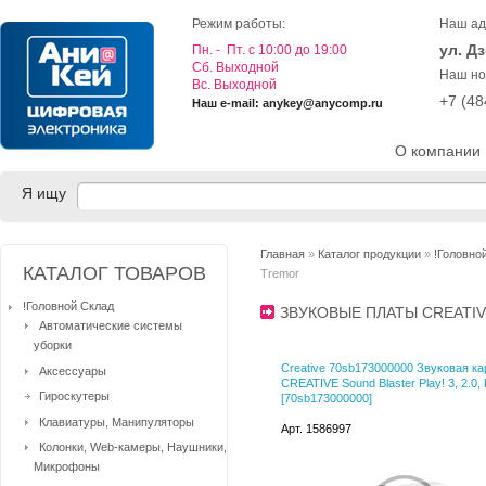
Режим работы:
Наш ад
ул. Д
Пн. - Пт. с 10:00 до 19:00
Cб. Выходной
Наш но
Вс. Выходной
+7 (4
Наш e-mail: anykey@anycomp.ru
О компании
Я ищу
Главная
»
Каталог продукции
»
!Головно
КАТАЛОГ ТОВАРОВ
Tremor
!Головной Склад
ЗВУКОВЫЕ ПЛАТЫ CREATIV
Автоматические системы
уборки
Creative 70sb173000000 Звуковая к
Аксессуары
CREATIVE Sound Blaster Play! 3, 2.0, 
Гироскутеры
[70sb173000000]
Клавиатуры, Манипуляторы
Арт. 1586997
Колонки, Web-камеры, Наушники,
Микрофоны