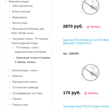
Комплектующие
SSD накопители
Блоки питания
Видеокарты
Винчестеры
2870 руб.
Купить
Внешние контейнеры для
HDD, Mobile racks
Звуковые платы, TV-тюнеры,
Адаптер RS-232 Bracket 1xCOM Bulk
платы видеомонтажа
BRACKET COM PORT)
TV-тюнеры, платы
видеомонтажа AverMedia
Арт. 1880460
Звуковые платы Creative,
C-Media, Tremor
Контроллеры, порты
Корпуса
Материнские платы
Оптические приводы
170 руб.
Купить
Охлаждающие системы
Память
Процессоры
Звуковая карта PCI-E Creative Sound