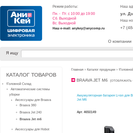
Режим работы:
Наш ад
ул. Д
Пн. - Пт. с 10:00 до 19:00
Cб. Выходной
Наш но
Вс. Выходной
+7 (4
Наш e-mail: anykey@anycomp.ru
О компании
Я ищу
Главная
»
Каталог продукции
»
!Головно
КАТАЛОГ ТОВАРОВ
BRAAVA JET M6
[
ОТОБРАЖАТЬ
!Головной Склад
Автоматические системы
уборки
Аккумуляторная батарея Li-ion для B
Jet M6
Аксессуары для Braava
Braava 380
Арт. 4650149
Braava Jet 240
Braava Jet m6
Аксессуары для Hobot