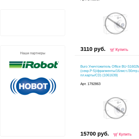
3110 руб.
Купить
Наши партнеры
Buro Уничтожитель Office BU-S1602
(секр.P-5)/фрагменты/16лист./30лтр.
пл.карты/CD) {1061639}
Арт. 1792863
15700 руб.
Купить