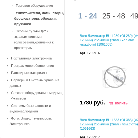
Торговое оборудование
Уничтожители, ламинаторы,
1 - 24
25 - 48
49
брошюраторы, обложки,
пружинки
Экраны,пульты Д\У к
Buro Ламинатор BU-L280 (OL280) (A4
экранам,системы
125мкм) 25см/мин (2вал.) хол.лам.
голосования,крепления к
лам.фото) {1061655}
проекторам
Арт. 1792916
Портативная электроника
Программное обеспечение
Расходные материалы
Серверы и Системы хранения
данных
Сетевое оборудование, модемы,
IP-камеры
1780 руб.
Купить
Системы безопасности и
видеонаблюдения
Фото, Видео, Телевизоры,
Buro Ламинатор BU-L383 (OL383) (A3
Электроника
125мкм) 25см/мин (2вал.) лам.фото)
{1061663}
Арт. 1792917