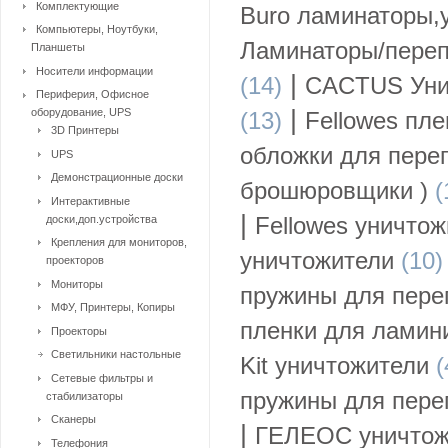
Комплектующие
Buro ламинаторы,
Компьютеры, Ноутбуки,
Ламинаторы/переп
Планшеты
Носители информации
|
(14)
CACTUS Уни
Периферия, Офисное
|
оборудование, UPS
(13)
Fellowes пл
3D Принтеры
обложки для пере
UPS
Демонстрационные доски
брошюровщики )
(
Интерактивные
|
Fellowes уничто
доски,доп.устройства
Крепления для мониторов,
уничтожители
(10)
проекторов
Мониторы
пружины для пере
МФУ, Принтеры, Копиры
пленки для ламин
Проекторы
Светильники настольные
Kit уничтожители
(
Сетевые фильтры и
пружины для пере
стабилизаторы
Сканеры
|
ГЕЛЕОС уничтож
Телефония