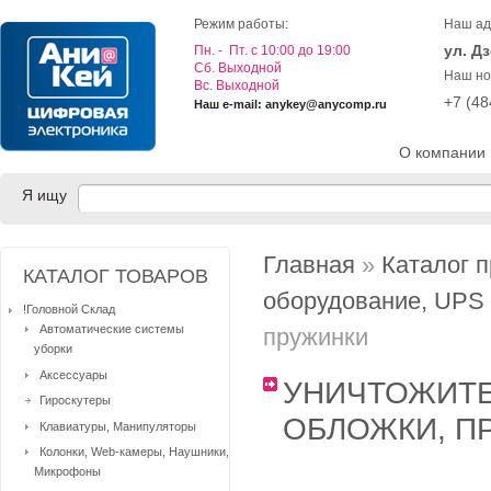
Режим работы:
Наш ад
ул. Д
Пн. - Пт. с 10:00 до 19:00
Cб. Выходной
Наш но
Вс. Выходной
+7 (4
Наш e-mail: anykey@anycomp.ru
О компании
Я ищу
Главная
»
Каталог 
КАТАЛОГ ТОВАРОВ
оборудование, UPS
!Головной Склад
Автоматические системы
пружинки
уборки
Аксессуары
УНИЧТОЖИТЕ
Гироскутеры
ОБЛОЖКИ, 
Клавиатуры, Манипуляторы
Колонки, Web-камеры, Наушники,
Микрофоны