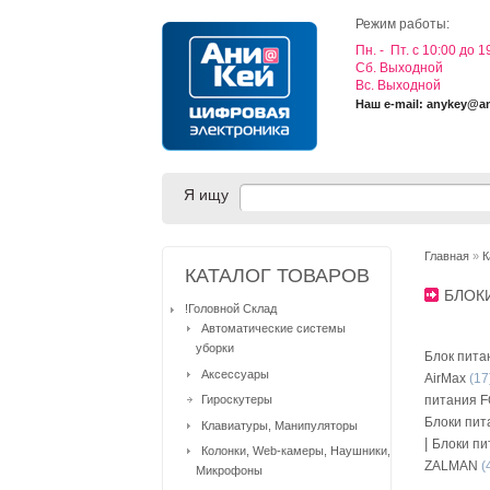
Режим работы:
Пн. - Пт. с 10:00 до 1
Cб. Выходной
Вс. Выходной
Наш e-mail: anykey@a
Я ищу
Главная
»
К
КАТАЛОГ ТОВАРОВ
БЛОК
!Головной Склад
Автоматические системы
уборки
Блок пит
Аксессуары
AirMax
(17
Гироскутеры
питания 
Блоки пи
Клавиатуры, Манипуляторы
|
Блоки пи
Колонки, Web-камеры, Наушники,
ZALMAN
(
Микрофоны