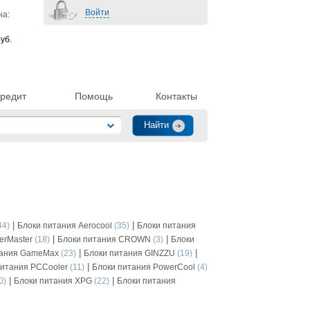
Войти
на:
уб.
редит
Помощь
Контакты
|
|
44)
Блоки питания Aerocool
(35)
Блоки питания
|
|
erMaster
(18)
Блоки питания CROWN
(3)
Блоки
|
|
тания GameMax
(23)
Блоки питания GINZZU
(19)
|
питания PCCooler
(11)
Блоки питания PowerCool
(4)
|
|
0)
Блоки питания XPG
(22)
Блоки питания