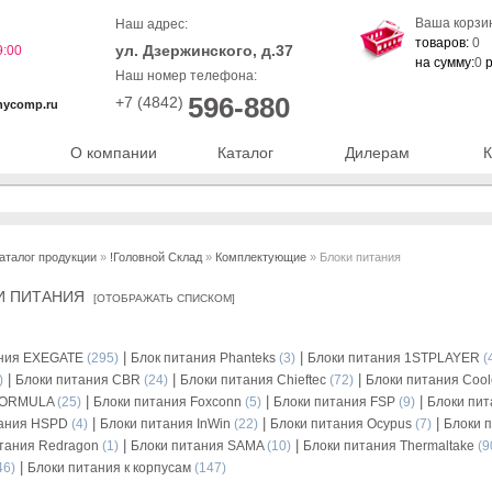
Ваша корзи
Наш адрес:
товаров:
0
ул. Дзержинского, д.37
9:00
на сумму:
0
р
Наш номер телефона:
596-880
+7 (4842)
nycomp.ru
О компании
Каталог
Дилерам
К
аталог продукции
»
!Головной Склад
»
Комплектующие
» Блоки питания
И ПИТАНИЯ
[
ОТОБРАЖАТЬ СПИСКОМ
]
|
|
ания EXEGATE
(295)
Блок питания Phanteks
(3)
Блоки питания 1STPLAYER
(
|
|
|
)
Блоки питания CBR
(24)
Блоки питания Chieftec
(72)
Блоки питания Cool
|
|
|
FORMULA
(25)
Блоки питания Foxconn
(5)
Блоки питания FSP
(9)
Блоки пи
|
|
|
тания HSPD
(4)
Блоки питания InWin
(22)
Блоки питания Ocypus
(7)
Блоки 
|
|
тания Redragon
(1)
Блоки питания SAMA
(10)
Блоки питания Thermaltake
(9
|
46)
Блоки питания к корпусам
(147)