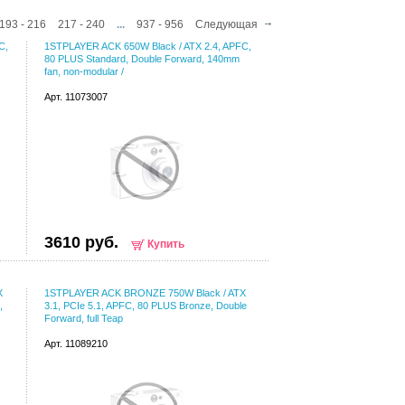
193 - 216
217 - 240
...
937 - 956
Следующая
C,
1STPLAYER ACK 650W Black / ATX 2.4, APFC,
80 PLUS Standard, Double Forward, 140mm
fan, non-modular /
Арт. 11073007
3610 руб.
Купить
X
1STPLAYER ACK BRONZE 750W Black / ATX
,
3.1, PCIe 5.1, APFC, 80 PLUS Bronze, Double
Forward, full Teap
Арт. 11089210