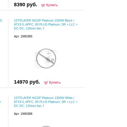
8390 руб.
Купить
0,
1STPLAYER NGDP Platinum 1000W Black /
ATX3.0, APFC, 80 PLUS Platinum, SR + LLC +
DC-DC, 120mm fan, f
Арт. 1990385
14970 руб.
Купить
1STPLAYER NGDP Platinum 1300W White /
+
ATX3.0, APFC, 80 PLUS Platinum, SR + LLC +
DC-DC, 120mm fan, f
Арт. 1990388