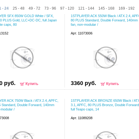
1 - 24
25 - 48
49 - 72
73 - 96
97 - 120
121 - 144
145 - 168
169 - 192
YER SFX 850W GOLD White / SFX,
1STPLAYER ACK 550W Black / ATX 2.4, APF
0 PLUS Gold, LLC+DC-DC, full Japan
80 PLUS Standard, Double Forward, 140mm
ate caps, 80
fan, non-modular /
113152
Арт. 11073006
0 руб.
3360 руб.
Купить
Купить
ER ACK 750W Black / ATX 2.4, APFC,
1STPLAYER ACK BRONZE 650W Black / AT
 Standard, Double Forward, 140mm
3.1, APFC, 80 PLUS Bronze, Double Forward
-modular /
full Teapo caps, 14
073008
Арт. 11089208