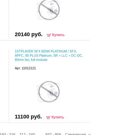
20140 руб.
Купить
1STPLAYER SFX 850W PLATINUM / SFX,
APFC, 80 PLUS Platinum, SR + LLC + DC-DC,
80mm fan, full modular
Арт. 11012121
11100 руб.
Купить
193 - 216
217 - 240
...
937 - 956
Следующая