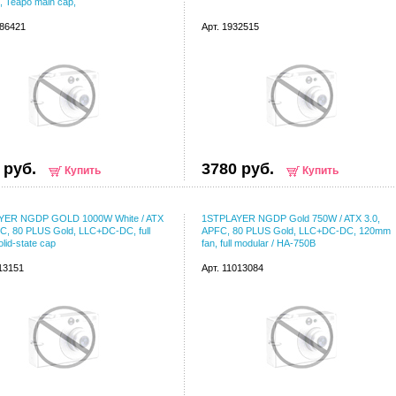
, Teapo main cap,
086421
Арт. 1932515
 руб.
3780 руб.
Купить
Купить
YER NGDP GOLD 1000W White / ATX
1STPLAYER NGDP Gold 750W / ATX 3.0,
FC, 80 PLUS Gold, LLC+DC-DC, full
APFC, 80 PLUS Gold, LLC+DC-DC, 120mm
lid-state cap
fan, full modular / HA-750B
113151
Арт. 11013084