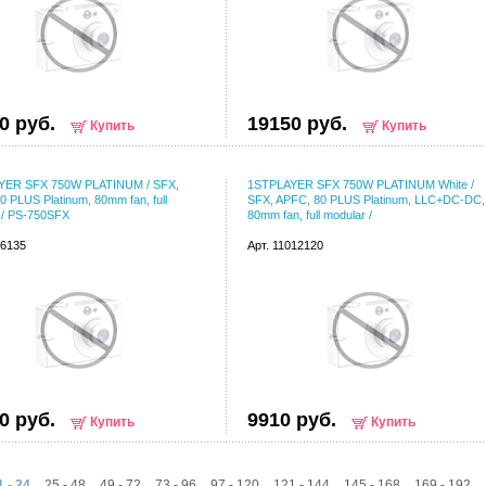
0 руб.
19150 руб.
Купить
Купить
YER SFX 750W PLATINUM / SFX,
1STPLAYER SFX 750W PLATINUM White /
0 PLUS Platinum, 80mm fan, full
SFX, APFC, 80 PLUS Platinum, LLC+DC-DC,
 / PS-750SFX
80mm fan, full modular /
66135
Арт. 11012120
0 руб.
9910 руб.
Купить
Купить
1 - 24
25 - 48
49 - 72
73 - 96
97 - 120
121 - 144
145 - 168
169 - 192