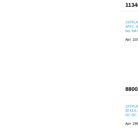
1134
1STPLAY
APFC, 
fan, ful
Арт. 11
8800
1STPLAY
ATX3.0,
DC-DC, 
Арт. 19