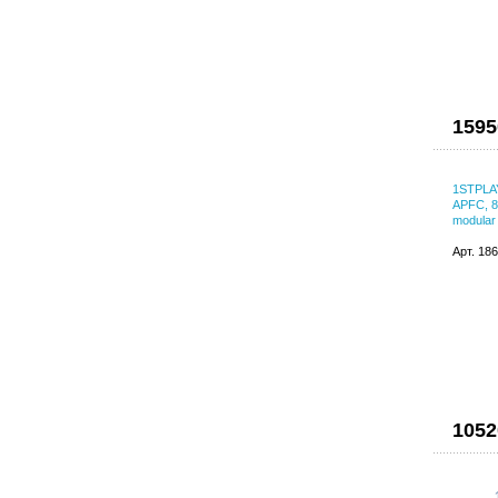
1595
1STPLA
APFC, 8
modular
Арт. 18
1052