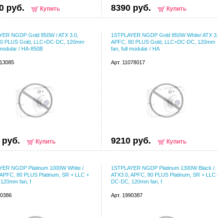
0 руб.
8390 руб.
Купить
Купить
ER NGDP Gold 850W / ATX 3.0,
1STPLAYER NGDP Gold 850W White/ ATX 3.
80 PLUS Gold, LLC+DC-DC, 120mm
APFC, 80 PLUS Gold, LLC+DC-DC, 120mm
l modular / HA-850B
fan, full modular / HA
013085
Арт. 11078017
 руб.
9210 руб.
Купить
Купить
ER NGDP Platinum 1000W White /
1STPLAYER NGDP Platinum 1300W Black /
 APFC, 80 PLUS Platinum, SR + LLC +
ATX3.0, APFC, 80 PLUS Platinum, SR + LLC 
120mm fan, f
DC-DC, 120mm fan, f
90386
Арт. 1990387