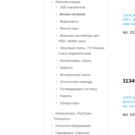
Комплектующие
SSD накопители
Блоки питания
1STPLA
APFC, 8
Видеокарты
solid-st
Винчестеры
Арт. 11
Внешние контейнеры для
HDD, Mobile racks
Звуковые платы, TV-тюнеры,
платы видеомонтажа
Контроллеры, порты
Корпуса
Материнские платы
1134
Оптические приводы
Охлаждающие системы
Память
1STPLAY
80 PLUS
Процессоры
fan, non
Компьютеры, Ноутбуки,
Арт. 11
Планшеты
Носители информации
Периферия, Офисное