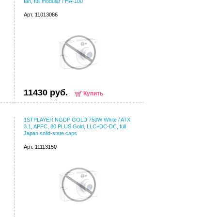
fan, full modular / HA-100
Арт. 11013086
11430 руб.
Купить
1STPLAYER NGDP GOLD 750W White / ATX
3.1, APFC, 80 PLUS Gold, LLC+DC-DC, full
Japan solid-state caps
Арт. 11113150