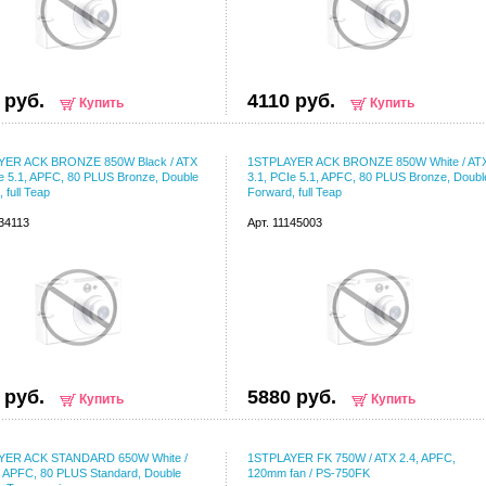
 руб.
4110 руб.
Купить
Купить
YER ACK BRONZE 850W Black / ATX
1STPLAYER ACK BRONZE 850W White / AT
Ie 5.1, APFC, 80 PLUS Bronze, Double
3.1, PCIe 5.1, APFC, 80 PLUS Bronze, Doubl
 full Teap
Forward, full Teap
134113
Арт. 11145003
 руб.
5880 руб.
Купить
Купить
YER ACK STANDARD 650W White /
1STPLAYER FK 750W / ATX 2.4, APFC,
, APFC, 80 PLUS Standard, Double
120mm fan / PS-750FK