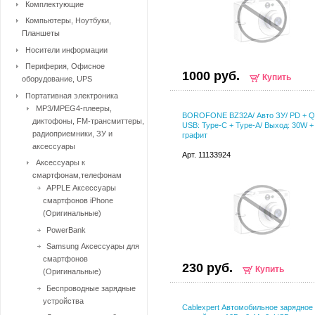
Комплектующие
Компьютеры, Ноутбуки,
Планшеты
Носители информации
Периферия, Офисное
1000 руб.
Купить
оборудование, UPS
Портативная электроника
MP3/MPEG4-плееры,
BOROFONE BZ32A/ Авто ЗУ/ PD + QC
диктофоны, FM-трансмиттеры,
USB: Type-C + Type-A/ Выход: 30W +
радиоприемники, ЗУ и
графит
аксессуары
Арт. 11133924
Аксессуары к
смартфонам,телефонам
APPLE Аксессуары
смартфонов iPhone
(Оригинальные)
PowerBank
Samsung Аксессуары для
смартфонов
230 руб.
Купить
(Оригинальные)
Беспроводные зарядные
устройства
Cablexpert Автомобильное зарядное