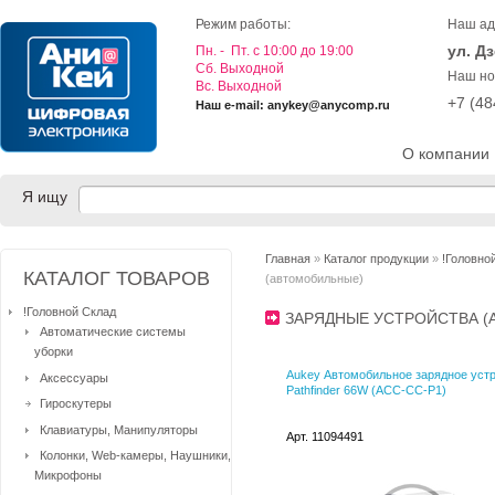
Режим работы:
Наш ад
ул. Д
Пн. - Пт. с 10:00 до 19:00
Cб. Выходной
Наш но
Вс. Выходной
+7 (4
Наш e-mail: anykey@anycomp.ru
О компании
Я ищу
Главная
»
Каталог продукции
»
!Головно
КАТАЛОГ ТОВАРОВ
(автомобильные)
!Головной Склад
ЗАРЯДНЫЕ УСТРОЙСТВА 
Автоматические системы
уборки
Aukey Автомобильное зарядное уст
Аксессуары
Pathfinder 66W (ACC-CC-P1)
Гироскутеры
Клавиатуры, Манипуляторы
Арт. 11094491
Колонки, Web-камеры, Наушники,
Микрофоны