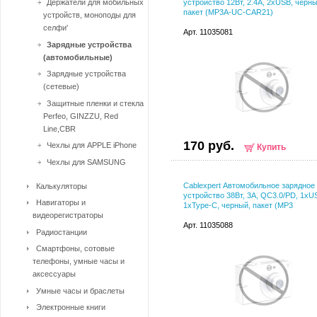
Держатели для мобильных
устройство 12Вт, 2.4А, 2xUSB, черны
пакет (MP3A-UC-CAR21)
устройств, моноподы для
селфи'
Арт. 11035081
Зарядные устройства
(автомобильные)
Зарядные устройства
(сетевые)
Защитные пленки и стекла
Perfeo, GINZZU, Red
Line,CBR
170 руб.
Чехлы для APPLE iPhone
Купить
Чехлы для SAMSUNG
Cablexpert Автомобильное зарядное
Калькуляторы
устройство 38Вт, 3А, QC3.0/PD, 1xU
Навигаторы и
1xType-C, черный, пакет (MP3
видеорегистраторы
Арт. 11035088
Радиостанции
Смартфоны, сотовые
телефоны, умные часы и
аксессуары
Умные часы и браслеты
Электронные книги