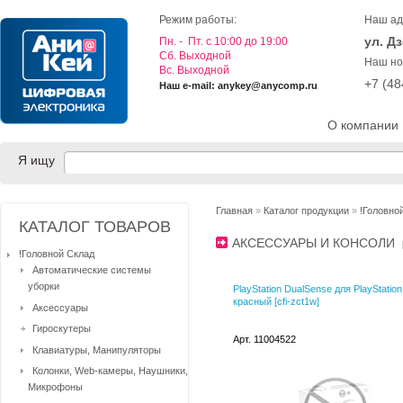
Режим работы:
Наш ад
ул. Д
Пн. - Пт. с 10:00 до 19:00
Cб. Выходной
Наш но
Вс. Выходной
+7 (4
Наш e-mail: anykey@anycomp.ru
О компании
Я ищу
Главная
»
Каталог продукции
»
!Головно
КАТАЛОГ ТОВАРОВ
АКСЕССУАРЫ И КОНСОЛИ
!Головной Склад
Автоматические системы
уборки
PlayStation DualSense для PlayStation
красный [cfi-zct1w]
Аксессуары
Гироскутеры
Арт. 11004522
Клавиатуры, Манипуляторы
Колонки, Web-камеры, Наушники,
Микрофоны