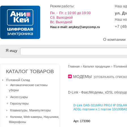
Режим работы:
Наш ад
ул. Д
Пн. - Пт. с 10:00 до 19:00
Cб. Выходной
Наш но
Вс. Выходной
+7 (4
Наш e-mail: anykey@anycomp.ru
О компании
Я ищу
Главная
»
Каталог продукции
»
!Головно
КАТАЛОГ ТОВАРОВ
МОДЕМЫ
[
ОТОБРАЖАТЬ СПИСК
!Головной Склад
Автоматические системы
уборки
D-Link - Факс/Модемы, xDSL оборуд
Аксессуары
Гироскутеры
D-Link DAS-3216/RU PROJ IP DSLAM
ADSL-портами и 1 портом 10/100BA
Клавиатуры, Манипуляторы
Колонки, Web-камеры, Наушники,
Арт. 173390
Микрофоны