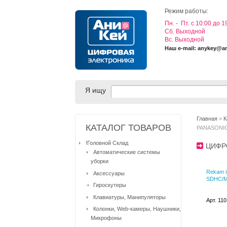
Режим работы:
Пн. - Пт. с 10:00 до 1
Cб. Выходной
Вс. Выходной
Наш e-mail: anykey@a
Я ищу
Главная
»
К
КАТАЛОГ ТОВАРОВ
PANASONI
!Головной Склад
ЦИФР
Автоматические системы
уборки
Rekam i
Аксессуары
SDHC/MM
Гироскутеры
Клавиатуры, Манипуляторы
Арт. 11
Колонки, Web-камеры, Наушники,
Микрофоны