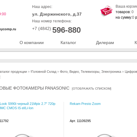
Ваша корзи
Наш адрес:
товаров:
0
ул. Дзержинского, д.37
9:00
на сумму:
0
р
Наш номер телефона:
596-880
+7 (4842)
nycomp.ru
О компании
Каталог
Дилерам
К
аталог продукции
»
!Головной Склад
»
Фото, Видео, Телевизоры, Электроника
»
Цифров
C
ОВЫЕ ФОТОКАМЕРЫ PANASONIC
[
ОТОБРАЖАТЬ СПИСКОМ
]
Look S990i черный 21Mpix 2.7" 720p
Rekam Presto Zoom
C CMOS IS el/Li-Ion
011792
Арт. 11109295