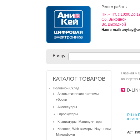
Режим работы:
Пн. - Пт. с 10:00 до 1
Cб. Выходной
Вс. Выходной
Наш e-mail: anykey@a
Я ищу
Главная
»
К
КАТАЛОГ ТОВАРОВ
конвертеры
!Головной Склад
D-LI
Автоматические системы
уборки
Аксессуары
Гироскутеры
D-Link 
IDS/IDP
Клавиатуры, Манипуляторы
Колонки, Web-камеры, Наушники,
Арт. 19
Микрофоны