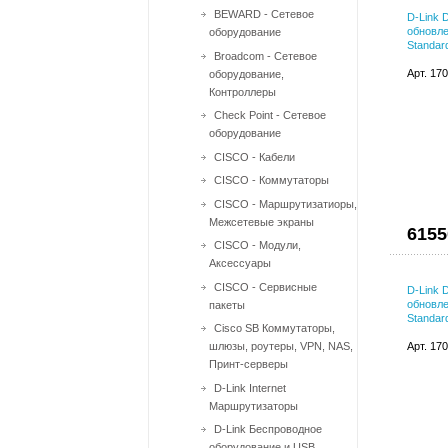
BEWARD - Сетевое
D-Link 
обновле
оборудование
Standar
Broadcom - Сетевое
Арт. 17
оборудование,
Контроллеры
Check Point - Сетевое
оборудование
CISCO - Кабели
CISCO - Коммутаторы
CISCO - Маршрутизатиоры,
Межсетевые экраны
6155
CISCO - Модули,
Аксессуары
CISCO - Сервисные
D-Link 
обновле
пакеты
Standar
Cisco SB Коммутаторы,
шлюзы, роутеры, VPN, NAS,
Арт. 17
Принт-серверы
D-Link Internet
Маршрутизаторы
D-Link Беспроводное
оборудование и USB