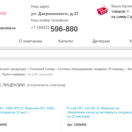
Ваша корзи
Наш адрес:
товаров:
0
ул. Дзержинского, д.37
9:00
на сумму:
0
р
Наш номер телефона:
596-880
+7 (4842)
nycomp.ru
О компании
Каталог
Дилерам
К
аталог продукции
»
!Головной Склад
»
Сетевое оборудование, модемы, IP-камеры
»
Ко
, Принт-серверы
» D-Link лицензии
NK ЛИЦЕНЗИИ
[
ОТОБРАЖАТЬ СПИСКОМ
]
DFL-1600-IPS-12 Лицензия DFL-1600,
D-Link DFL-210-AV-12 Лицензия на
 (подписка 12 мес.)
обновление сигнатур антивируса (подписк
на 12 месяцев)
09405
Арт. 1909406