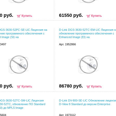
0 руб.
61550 руб.
Купить
Купить
DGS-3630-52PC-SE-LIC Лицензия на
D-Link DGS-3630-52TC-EM-LIC Лицензия н
ние программного обеспечения с
обновление программного обеспечения с
d Image (SI) на
Enhanced Image (EI) на
03497
Арт. 1952866
0 руб.
86780 руб.
Купить
Купить
DGS-3630-52TC-SM-LIC Лицензия
D-Link DV-800-SE-LIC Обновление лиценз
0-52TC, обновление ПО Standard
D-View 8 Standard до версии Enterprise
SI) до MPLS Image
55604
Арт. 1973112