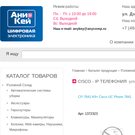
Режим работы:
Наш ад
ул. Д
Пн. - Пт. с 10:00 до 19:00
Cб. Выходной
Наш но
Вс. Выходной
+7 (4
Наш e-mail: anykey@anycomp.ru
О компании
Я ищу
Главная
»
Каталог продукции
»
!Головно
КАТАЛОГ ТОВАРОВ
CISCO - IP ТЕЛЕФОНИЯ
[
ОТ
!Головной Склад
Автоматические системы
уборки
CP-7841-K9= Cisco UC Phone 7841
Аксессуары
Гироскутеры
Арт. 1372323
Клавиатуры, Манипуляторы
Колонки, Web-камеры, Наушники,
Микрофоны