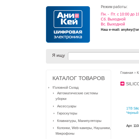
Режим работы:
Пн. - Пт. с 10:00 до 1
Cб. Выходной
Вс. Выходной
Наш e-mail: anykey@a
Я ищу
Главная
»
К
КАТАЛОГ ТОВАРОВ
SILIC
!Головной Склад
Автоматические системы
уборки
Аксессуары
1TB Sili
Черный
Гироскутеры
Клавиатуры, Манипуляторы
Арт. 11
Колонки, Web-камеры, Наушники,
Микрофоны