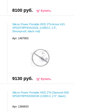
8100 руб.
Купить
Silicon Power Portable HDD 2Tb Armor A15
SP020TBPHDA15S3L {USB3.0, 2.5",
Shockproof, black-red}
Арт. 1497903
9130 руб.
Купить
Silicon Power Portable HDD 2Tb Diamond D06
SP020TBPHDD06S3K {USB3.0, 2.5", black}
Арт. 1366833