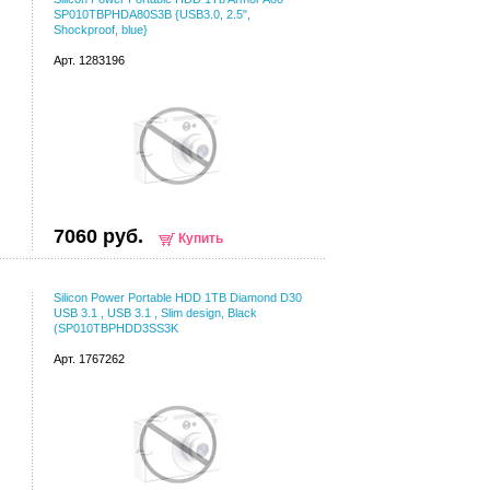
SP010TBPHDA80S3B {USB3.0, 2.5",
Shockproof, blue}
Арт. 1283196
7060 руб.
Купить
,
Silicon Power Portable HDD 1TB Diamond D30
USB 3.1 , USB 3.1 , Slim design, Black
(SP010TBPHDD3SS3K
Арт. 1767262