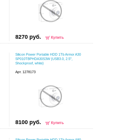
8270 руб.
Купить
Silicon Power Portable HDD 1Tb Armor A30
SP010TBPHDA30S3W {USB3.0, 2.5",
Shockproof, white}
Арт. 1278173
8100 руб.
Купить
Silicon Power Portable HDD 1Tb Armor A80