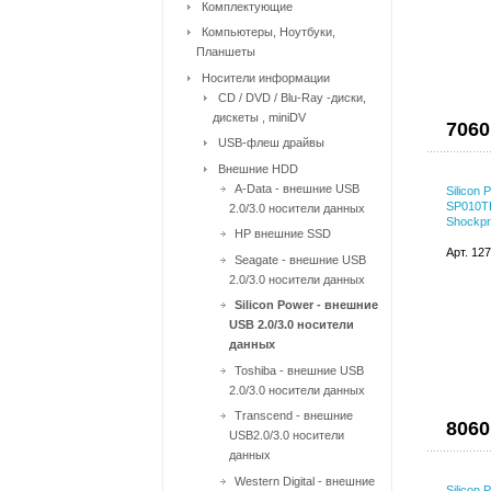
Комплектующие
Компьютеры, Ноутбуки,
Планшеты
Носители информации
CD / DVD / Blu-Ray -диски,
дискеты , miniDV
7060
USB-флеш драйвы
Внешние HDD
A-Data - внешние USB
Silicon
SP010TB
2.0/3.0 носители данных
Shockpr
HP внешние SSD
Арт. 12
Seagate - внешние USB
2.0/3.0 носители данных
Silicon Power - внешние
USB 2.0/3.0 носители
данных
Toshiba - внешние USB
2.0/3.0 носители данных
Transcend - внешние
8060
USB2.0/3.0 носители
данных
Western Digital - внешние
Silicon