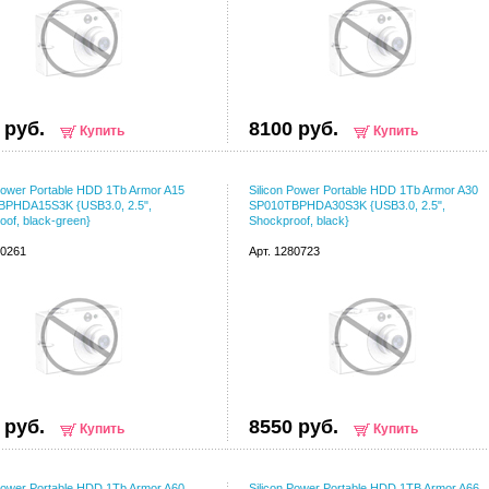
 руб.
8100 руб.
Купить
Купить
 Power Portable HDD 1Tb Armor A15
Silicon Power Portable HDD 1Tb Armor A30
PHDA15S3K {USB3.0, 2.5",
SP010TBPHDA30S3K {USB3.0, 2.5",
oof, black-green}
Shockproof, black}
70261
Арт. 1280723
 руб.
8550 руб.
Купить
Купить
 Power Portable HDD 1Tb Armor A60
Silicon Power Portable HDD 1TB Armor A66