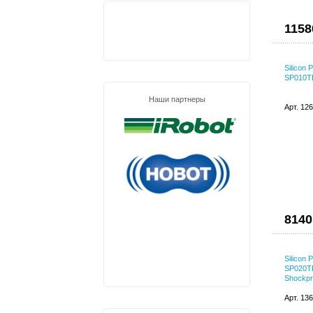
1158
Silicon
SP010TB
Наши партнеры
Арт. 12
8140
Silicon
SP020TB
Shockpro
Арт. 13