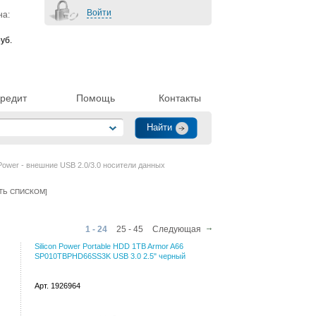
Войти
на:
уб.
редит
Помощь
Контакты
 Power - внешние USB 2.0/3.0 носители данных
ТЬ СПИСКОМ
]
1 - 24
25 - 45
Следующая
Silicon Power Portable HDD 1TB Armor A66
SP010TBPHD66SS3K USB 3.0 2.5" черный
Арт. 1926964