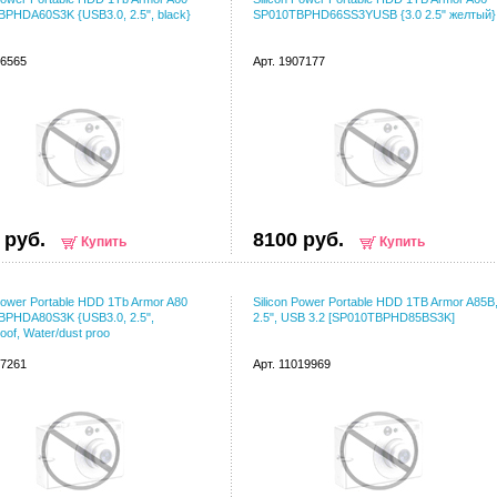
PHDA60S3K {USB3.0, 2.5", black}
SP010TBPHD66SS3YUSB {3.0 2.5" желтый}
36565
Арт. 1907177
 руб.
8100 руб.
Купить
Купить
 Power Portable HDD 1Tb Armor A80
Silicon Power Portable HDD 1TB Armor A85B
PHDA80S3K {USB3.0, 2.5",
2.5", USB 3.2 [SP010TBPHD85BS3K]
oof, Water/dust proo
67261
Арт. 11019969