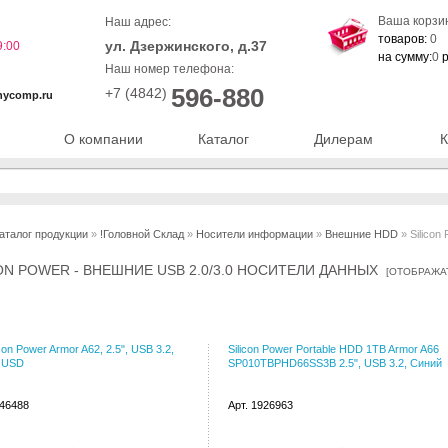
Ваша корзи
Наш адрес:
товаров:
0
ул. Дзержинского, д.37
9:00
на сумму:
0
р
Наш номер телефона:
596-880
+7 (4842)
nycomp.ru
О компании
Каталог
Дилерам
К
аталог продукции
»
!Головной Склад
»
Носители информации
»
Внешние HDD
» Silicon
ON POWER - ВНЕШНИЕ USB 2.0/3.0 НОСИТЕЛИ ДАННЫХ
[
ОТОБРАЖА
con Power Armor A62, 2.5", USB 3.2,
Silicon Power Portable HDD 1TB Armor A66
 USD
SP010TBPHD66SS3B 2.5", USB 3.2, Синий
046488
Арт. 1926963