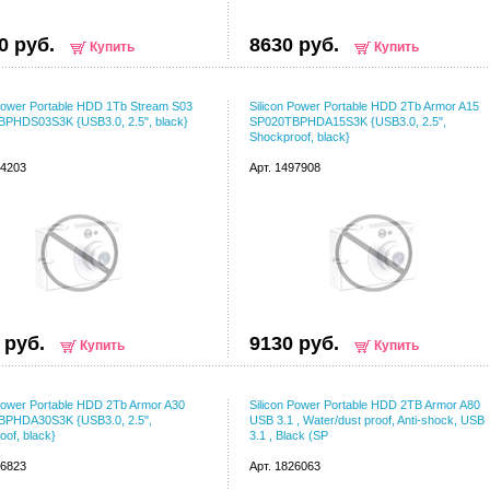
0 руб.
8630 руб.
Купить
Купить
 Power Portable HDD 1Tb Stream S03
Silicon Power Portable HDD 2Tb Armor A15
PHDS03S3K {USB3.0, 2.5", black}
SP020TBPHDA15S3K {USB3.0, 2.5",
Shockproof, black}
64203
Арт. 1497908
 руб.
9130 руб.
Купить
Купить
 Power Portable HDD 2Tb Armor A30
Silicon Power Portable HDD 2TB Armor A80
PHDA30S3K {USB3.0, 2.5",
USB 3.1 , Water/dust proof, Anti-shock, USB
of, black}
3.1 , Black (SP
66823
Арт. 1826063