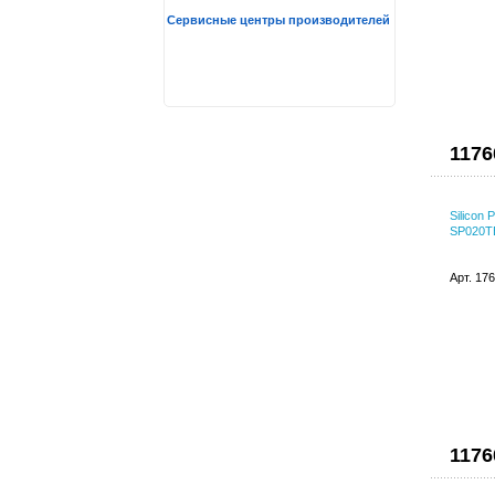
Сервисные центры производителей
1176
Silicon
SP020TB
Арт. 17
1176