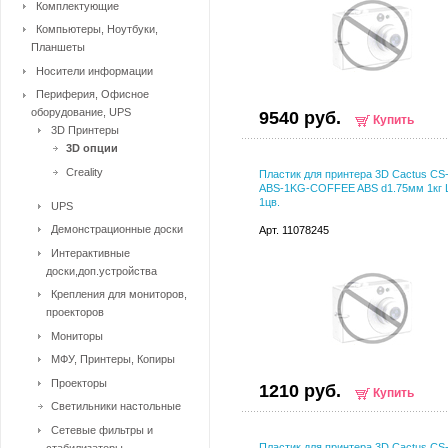
Комплектующие
Компьютеры, Ноутбуки,
Планшеты
Носители информации
Периферия, Офисное
оборудование, UPS
9540 руб.
Купить
3D Принтеры
3D опции
Creality
Пластик для принтера 3D Cactus CS
ABS-1KG-COFFEE ABS d1.75мм 1кг 
1цв.
UPS
Демонстрационные доски
Арт. 11078245
Интерактивные
доски,доп.устройства
Крепления для мониторов,
проекторов
Мониторы
МФУ, Принтеры, Копиры
Проекторы
1210 руб.
Купить
Светильники настольные
Сетевые фильтры и
Пластик для принтера 3D Cactus CS
стабилизаторы