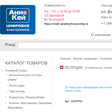
Режим работы:
Наш ад
ул. Д
Пн. - Пт. с 10:00 до 19:00
Cб. Выходной
Наш но
Вс. Выходной
+7 (4
Наш e-mail: anykey@anycomp.ru
О компании
Я ищу
Главная
»
Каталог продукции
»
!Головно
КАТАЛОГ ТОВАРОВ
3D ОПЦИИ
[
ОТОБРАЖАТЬ СПИС
!Головной Склад
Автоматические системы
уборки
Аксессуары
3D короб для отверждения фотопол
смолы Sunlu
Гироскутеры
Клавиатуры, Манипуляторы
Арт. 11078755
Колонки, Web-камеры, Наушники,
Микрофоны