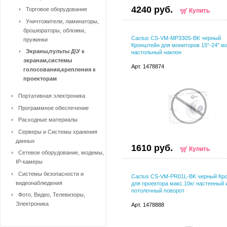
4240 руб.
Торговое оборудование
Купить
Уничтожители, ламинаторы,
брошюраторы, обложки,
Cactus CS-VM-MP330S-BK черный
пружинки
Кронштейн для мониторов 15"-24" ма
Экраны,пульты Д\У к
настольный наклон
экранам,системы
Арт. 1478874
голосования,крепления к
проекторам
Портативная электроника
Программное обеспечение
Расходные материалы
Серверы и Системы хранения
данных
1610 руб.
Купить
Сетевое оборудование, модемы,
IP-камеры
Системы безопасности и
Cactus CS-VM-PR01L-BK черный Кр
видеонаблюдения
для проектора макс.10кг настенный 
потолочный поворот
Фото, Видео, Телевизоры,
Электроника
Арт. 1478888