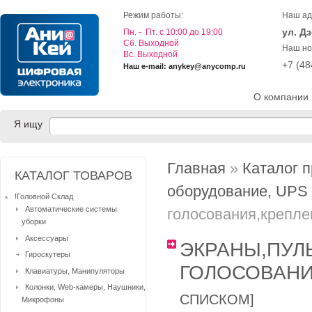
Режим работы:
Наш ад
ул. Д
Пн. - Пт. с 10:00 до 19:00
Cб. Выходной
Наш но
Вс. Выходной
+7 (4
Наш e-mail: anykey@anycomp.ru
О компании
Я ищу
Главная
»
Каталог 
КАТАЛОГ ТОВАРОВ
оборудование, UPS
!Головной Склад
Автоматические системы
голосования,крепле
уборки
Аксессуары
ЭКРАНЫ,ПУЛ
Гироскутеры
ГОЛОСОВАНИ
Клавиатуры, Манипуляторы
Колонки, Web-камеры, Наушники,
СПИСКОМ
]
Микрофоны