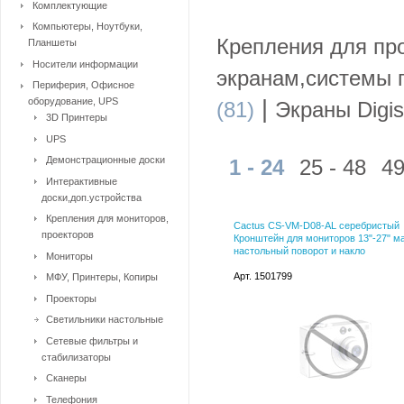
Комплектующие
Компьютеры, Ноутбуки,
Крепления для про
Планшеты
Носители информации
экранам,системы 
Периферия, Офисное
оборудование, UPS
|
(81)
Экраны Digis
3D Принтеры
UPS
Демонстрационные доски
1 - 24
25 - 48
49
Интерактивные
доски,доп.устройства
Крепления для мониторов,
Cactus CS-VM-D08-AL серебристый
проекторов
Кронштейн для мониторов 13"-27" ма
настольный поворот и накло
Мониторы
Арт. 1501799
МФУ, Принтеры, Копиры
Проекторы
Светильники настольные
Сетевые фильтры и
стабилизаторы
Сканеры
Телефония