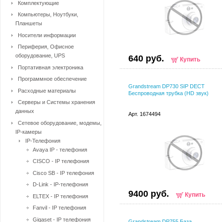
Комплектующие
Компьютеры, Ноутбуки,
Планшеты
Носители информации
Периферия, Офисное
оборудование, UPS
640 руб.
Купить
Портативная электроника
Программное обеспечение
Grandstream DP730 SIP DECT
Расходные материалы
Беспроводная трубка (HD звук)
Серверы и Системы хранения
данных
Арт. 1674494
Сетевое оборудование, модемы,
IP-камеры
IP-Телефония
Avaya IP - телефония
CISCO - IP телефония
Cisco SB - IP телефония
D-Link - IP-телефония
9400 руб.
Купить
ELTEX - IP телефония
Fanvil - IP телефония
Gigaset - IP телефония
Grandstream DP755 База