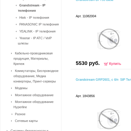
Grandstream - IP
телефония
Арт. 11082004
Htek - IP телефония
PANASONIC IP телефония
YEALINK - IP телефония
Yeastar - IP ATC / VoIP
шлюзы
Кабельно-проводниковая
продукция, Материалы,
5530 руб.
Купить
Крепеж
Коммутаторы, Беспроводное
оборудование, Медиа
Grandstream GRP2601, с б/п SIP Те
конвертеры, Принт-серверы
Модемы
Монтажное оборудование
Арт. 1843856
Монтажное оборудование
Hyperline
Разное
Сетевые карты
Системы безопасности и