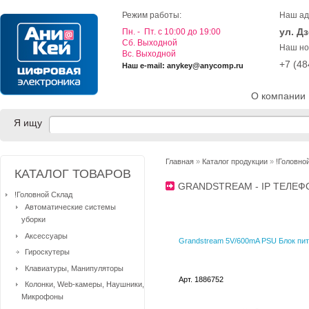
Режим работы:
Наш ад
ул. Д
Пн. - Пт. с 10:00 до 19:00
Cб. Выходной
Наш но
Вс. Выходной
+7 (4
Наш e-mail: anykey@anycomp.ru
О компании
Я ищу
Главная
»
Каталог продукции
»
!Головно
КАТАЛОГ ТОВАРОВ
GRANDSTREAM - IP ТЕЛЕ
!Головной Склад
Автоматические системы
уборки
Аксессуары
Grandstream 5V/600mA PSU Блок пи
Гироскутеры
Клавиатуры, Манипуляторы
Арт. 1886752
Колонки, Web-камеры, Наушники,
Микрофоны