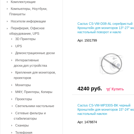
Комплектующие
Компьютеры, Ноутбуки,
Планшеты
Носители информации
Cactus CS-VM-D08-AL серебристый
Кронштейн для мониторов 13"-27" ма
Периферия, Офисное
настольный поворот и накло
оборудование, UPS
3D Принтеры
Арт. 1501799
UPS
Демонстрационные доски
Интерактивные
доски,доп.устройства
Крепления для мониторов,
проекторов
Мониторы
4240 руб.
Купить
МФУ, Принтеры, Копиры
Проекторы
Cactus CS-VM-MP330S-BK черный
Светильники настольные
Кронштейн для мониторов 15"-24" ма
Сетевые фильтры и
настольный наклон
стабилизаторы
Арт. 1478874
Сканеры
Телефония