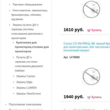
Торговое оборудование
Уничтожители, ламинаторы,
брошюраторы, обложки,
пружинки
Экраны,пульты Д\У к
1610 руб.
экранам,системы
Купить
голосования,крепления к
проекторам
Крепления для
Cactus CS-VM-PR01L-BK черный Кр
проекторов,столики для
для проектора макс.10кг настенный 
потолочный поворот
проекторов
Пульты ДУ к
Арт. 1478888
экранам,системы
голосования,документ
камеры
Экраны Cactus
Экраны Digis
Экраны LUMIEN
Экраны ViewScreen
1940 руб.
Купить
Портативная электроника