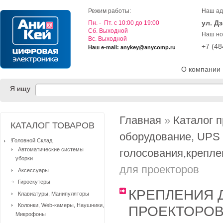
Режим работы:
Наш ад
ул. Д
Пн. - Пт. с 10:00 до 19:00
Cб. Выходной
Наш но
Вс. Выходной
+7 (4
Наш e-mail: anykey@anycomp.ru
О компании
Я ищу
Главная
»
Каталог 
КАТАЛОГ ТОВАРОВ
оборудование, UPS
!Головной Склад
Автоматические системы
голосования,крепле
уборки
для проекторов
Аксессуары
Гироскутеры
КРЕПЛЕНИЯ 
Клавиатуры, Манипуляторы
Колонки, Web-камеры, Наушники,
ПРОЕКТОРО
Микрофоны