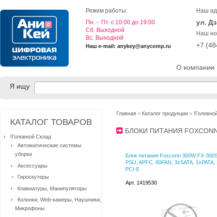
Режим работы:
Наш ад
ул. Д
Пн. - Пт. с 10:00 до 19:00
Cб. Выходной
Наш но
Вс. Выходной
+7 (4
Наш e-mail: anykey@anycomp.ru
О компании
Я ищу
Главная
»
Каталог продукции
»
!Головно
КАТАЛОГ ТОВАРОВ
БЛОКИ ПИТАНИЯ FOXCO
!Головной Склад
Автоматические системы
уборки
Блок питания Foxconn 300W FX-300
PSU, APFC, 80FAN, 3xSATA, 1xPATA, 
Аксессуары
PCI-E
Гироскутеры
Арт. 1419530
Клавиатуры, Манипуляторы
Колонки, Web-камеры, Наушники,
Микрофоны