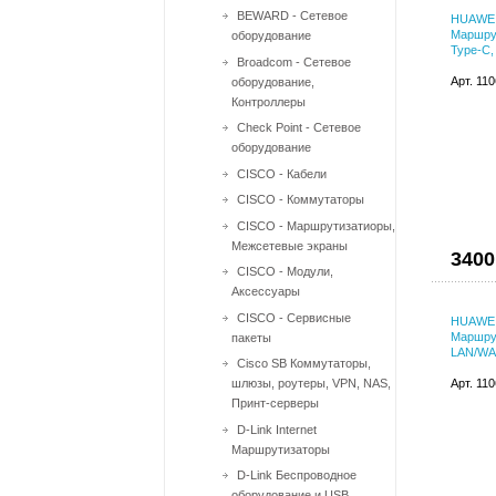
BEWARD - Сетевое
HUAWEI
Маршрут
оборудование
Type-C,
Broadcom - Сетевое
Арт. 11
оборудование,
Контроллеры
Check Point - Сетевое
оборудование
CISCO - Кабели
CISCO - Коммутаторы
CISCO - Маршрутизатиоры,
Межсетевые экраны
3400
CISCO - Модули,
Аксессуары
CISCO - Сервисные
HUAWEI
Маршрут
пакеты
LAN/WA
Cisco SB Коммутаторы,
шлюзы, роутеры, VPN, NAS,
Арт. 11
Принт-серверы
D-Link Internet
Маршрутизаторы
D-Link Беспроводное
оборудование и USB