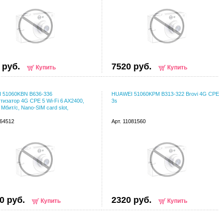
 руб.
7520 руб.
Купить
Купить
 51060KBN B636-336
HUAWEI 51060KPM B313-322 Brovi 4G CPE
изатор 4G CPE 5 Wi-Fi 6 AX2400,
3s
 Мбит/с, Nano-SIM card slot,
064512
Арт. 11081560
0 руб.
2320 руб.
Купить
Купить