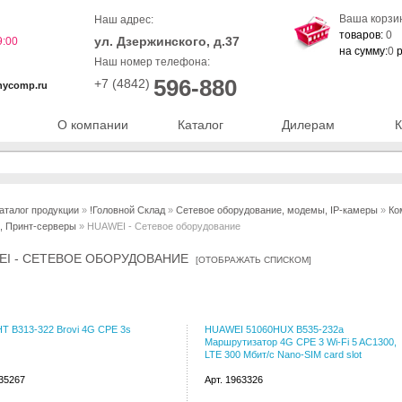
Ваша корзи
Наш адрес:
товаров:
0
ул. Дзержинского, д.37
9:00
на сумму:
0
р
Наш номер телефона:
596-880
+7 (4842)
nycomp.ru
О компании
Каталог
Дилерам
К
аталог продукции
»
!Головной Склад
»
Сетевое оборудование, модемы, IP-камеры
»
Ко
, Принт-серверы
» HUAWEI - Сетевое оборудование
EI - СЕТЕВОЕ ОБОРУДОВАНИЕ
[
ОТОБРАЖАТЬ СПИСКОМ
]
T B313-322 Brovi 4G CPE 3s
HUAWEI 51060HUX B535-232a
Маршрутизатор 4G CPE 3 Wi-Fi 5 AC1300,
LTE 300 Мбит/с Nano-SIM card slot
135267
Арт. 1963326