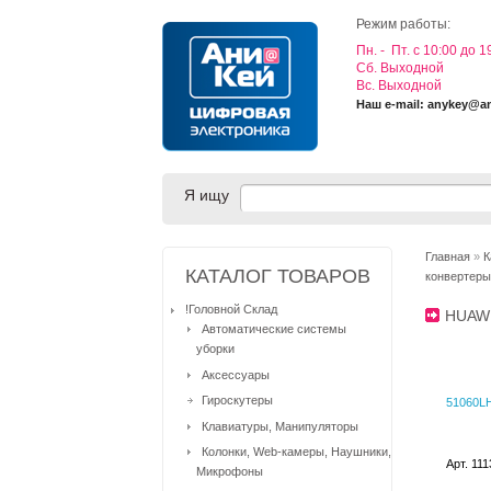
Режим работы:
Пн. - Пт. с 10:00 до 1
Cб. Выходной
Вс. Выходной
Наш e-mail: anykey@a
Я ищу
Главная
»
К
КАТАЛОГ ТОВАРОВ
конвертеры
!Головной Склад
HUAW
Автоматические системы
уборки
Аксессуары
Гироскутеры
51060LH
Клавиатуры, Манипуляторы
Колонки, Web-камеры, Наушники,
Арт. 11
Микрофоны