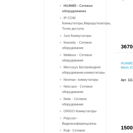
HUAWEI - Сетевое
оборудование
IP-COM
Коммутаторы,Маршрутизаторы,
Точки доступа
Just Коммутаторы
Keenetic - Сетевое
3670
оборудование
Mellanox - Сетевое
оборудование
HUAWEI
Mercusys Беспроводное
Mesh X3
оборудование,коммутаторы
Neomax- коммутаторы
Арт. 11
Netcraze - Сетевое
оборудование
Netis - Сетевое
оборудование
ORIGO Коммутаторы
Polycom -
Видеоконференцсвязь
1500
Ruiji - Сетевое