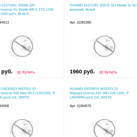
 51071VKC E5586-326
HUAWEI 51071VPL E5576-321 Mobile 3s 4G
изатор 4G Mobile Wifi 5, LTE, USB
внешний, белый
 1500 мА*ч, BLACK
064513
Арт. 11081585
 руб.
1960 руб.
Купить
Купить
 53030ADX WS7001 V2
HUAWEI 53030BYV WS5203-20
изатор AX2 New Wi-Fi 6 AX1500, 3*
Маршрутизатор AX1 WiFi 5 AC1200, 4*
N ports GE, WHITE
LAN/WAN ports GE, WHITE
064508
Арт. 11064575