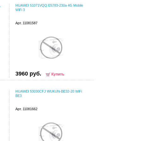
,
HUAWEI 51071VQQ E5783-230a 4G Mobile
WiFi 3
Арт. 11081587
3960 руб.
Купить
HUAWEI 53030CFJ WUKUN-BE32-20 WiFi
BE3
Арт. 11081662