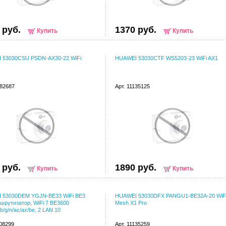
 руб.
1370 руб.
Купить
Купить
 53030CSU PSDN-AX30-22 WiFi
HUAWEI 53030CTF WS5203-23 WiFi AX1
082687
Арт. 11135125
 руб.
1890 руб.
Купить
Купить
 53030DEM YGJN-BE33 WiFi BE3
HUAWEI 53030DFX PANGU1-BE32A-20 WiF
шрутизатор, WiFi 7 BE3600
Mesh X1 Pro
b/g/n/ac/ax/be, 2 LAN 10
108299
Арт. 11135259