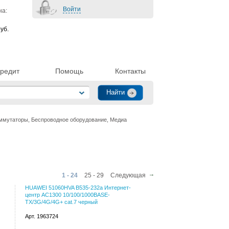
Войти
на:
уб.
редит
Помощь
Контакты
ммутаторы, Беспроводное оборудование, Медиа
1 - 24
25 - 29
Следующая
HUAWEI 51060HVA B535-232a Интернет-
центр AC1300 10/100/1000BASE-
TX/3G/4G/4G+ cat.7 черный
Арт. 1963724