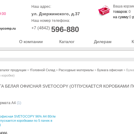
Ваша корзи
Наш адрес:
товаров:
0
ул. Дзержинского, д.37
9:00
на сумму:
0
р
Наш номер телефона:
596-880
+7 (4842)
nycomp.ru
О компании
Каталог
Дилерам
К
аталог продукции
»
!Головной Склад
»
Расходные материалы
»
Бумага офисная
» Бума
в коробке)
ГА БЕЛАЯ ОФИСНАЯ SVETOCOPY (ОТПУСКАЕТСЯ КОРОБКАМИ ПО
рмата А4
(1)
 офисная SVETOCOPY 96% А4 80г/м
тпускается коробками по 5 пачек в
)
34066