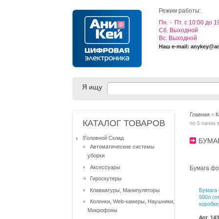
Режим работы:
Пн. - Пт. с 10:00 до 1
Cб. Выходной
Вс. Выходной
Наш e-mail: anykey@a
Я ищу
Главная
»
К
КАТАЛОГ ТОВАРОВ
по 5 пачек 
!Головной Склад
БУМА
Автоматические системы
уборки
Аксессуары
Бумага фо
Гироскутеры
Клавиатуры, Манипуляторы
Бумага
500л (о
Колонки, Web-камеры, Наушники,
коробке
Микрофоны
Арт. 14