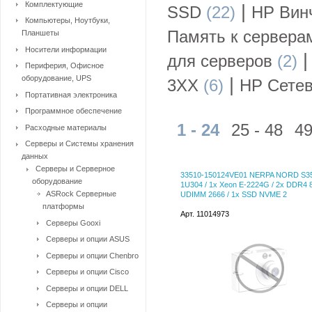
Комплектующие
|
SSD
(22)
HP Вин
Компьютеры, Ноутбуки,
Память к сервера
Планшеты
Носители информации
для серверов
(2)
Периферия, Офисное
оборудование, UPS
|
3XX
(6)
HP Сете
Портативная электроника
Программное обеспечение
1 - 24
25 - 48
49
Расходные материалы
Серверы и Системы хранения
данных
Серверы и Серверное
33510-150124VE01 NERPA NORD S35
оборудование
1U304 / 1x Xeon E-2224G / 2x DDR4
ASRock Серверные
UDIMM 2666 / 1x SSD NVME 2
платформы
Арт. 11014973
Серверы Gooxi
Серверы и опции ASUS
Серверы и опции Chenbro
Серверы и опции Cisco
Серверы и опции DELL
Серверы и опции