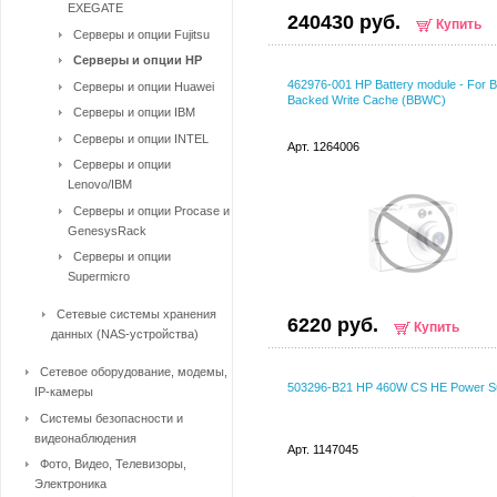
EXEGATE
240430 руб.
Купить
Серверы и опции Fujitsu
Серверы и опции HP
462976-001 HP Battery module - For B
Серверы и опции Huawei
Backed Write Cache (BBWC)
Серверы и опции IBM
Серверы и опции INTEL
Арт. 1264006
Серверы и опции
Lenovo/IBM
Серверы и опции Procase и
GenesysRack
Серверы и опции
Supermicro
Сетевые системы хранения
6220 руб.
Купить
данных (NAS-устройства)
Сетевое оборудование, модемы,
503296-B21 HP 460W CS HE Power Su
IP-камеры
Системы безопасности и
видеонаблюдения
Арт. 1147045
Фото, Видео, Телевизоры,
Электроника