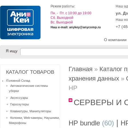
Режим работы:
Наш ад
ул. Д
Пн. - Пт. с 10:00 до 19:00
Cб. Выходной
Наш но
Вс. Выходной
+7 (4
Наш e-mail: anykey@anycomp.ru
О компании
Я ищу
Главная
»
Каталог 
КАТАЛОГ ТОВАРОВ
хранения данных
»
!Головной Склад
Автоматические системы
HP
уборки
Аксессуары
СЕРВЕРЫ И 
Гироскутеры
Клавиатуры, Манипуляторы
Колонки, Web-камеры, Наушники,
|
HP bundle
(60)
HP
Микрофоны